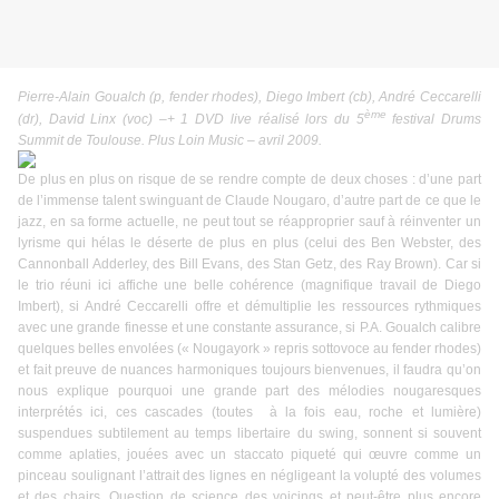
Pierre-Alain Goualch (p, fender rhodes), Diego Imbert (cb), André Ceccarelli
ème
(dr), David Linx (voc) –+ 1 DVD live réalisé lors du 5
festival Drums
Summit de Toulouse. Plus Loin Music – avril 2009.
De plus en plus on risque de se rendre compte de deux choses : d’une part
de l’immense talent swinguant de Claude Nougaro, d’autre part de ce que le
jazz, en sa forme actuelle, ne peut tout se réapproprier sauf à réinventer un
lyrisme qui hélas le déserte de plus en plus (celui des Ben Webster, des
Cannonball Adderley, des Bill Evans, des Stan Getz, des Ray Brown). Car si
le trio réuni ici affiche une belle cohérence (magnifique travail de Diego
Imbert), si André Ceccarelli offre et démultiplie les ressources rythmiques
avec une grande finesse et une constante assurance, si P.A. Goualch calibre
quelques belles envolées (« Nougayork » repris sottovoce au fender rhodes)
et fait preuve de nuances harmoniques toujours bienvenues, il faudra qu’on
nous explique pourquoi une grande part des mélodies nougaresques
interprétés ici, ces cascades (toutes
à la fois eau, roche et lumière)
suspendues subtilement au temps libertaire du swing, sonnent si souvent
comme aplaties, jouées avec un staccato piqueté qui œuvre comme un
pinceau soulignant l’attrait des lignes en négligeant la volupté des volumes
et des chairs. Question de science des voicings et peut-être plus encore