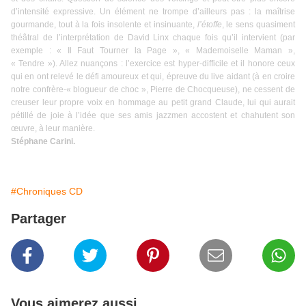
d’intensité expressive. Un élément ne trompe d’ailleurs pas : la maîtrise
gourmande, tout à la fois insolente et insinuante,
l’étoffe
, le sens quasiment
théâtral de l’interprétation de David Linx chaque fois qu’il intervient (par
exemple : « Il Faut Tourner la Page », « Mademoiselle Maman »,
« Tendre »). Allez nuançons : l’exercice est hyper-difficile et il honore ceux
qui en ont relevé le défi amoureux et qui, épreuve du live aidant (à en croire
notre confrère-« blogueur de choc », Pierre de Chocqueuse), ne cessent de
creuser leur propre voix en hommage au petit grand Claude, lui qui aurait
pétillé de joie à l’idée que ses amis jazzmen accostent et chahutent son
œuvre, à leur manière.
Stéphane Carini.
#Chroniques CD
Partager
Vous aimerez aussi