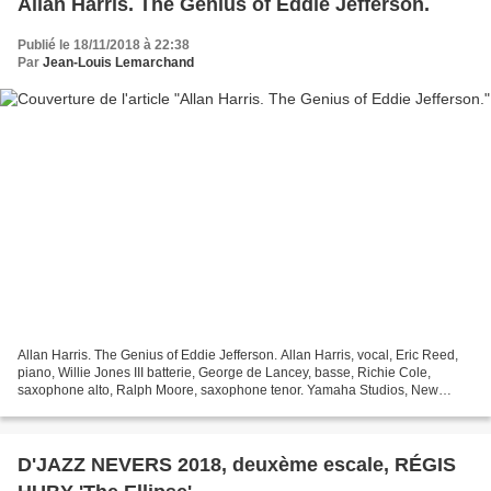
Allan Harris. The Genius of Eddie Jefferson.
Publié le 18/11/2018 à 22:38
Par
Jean-Louis Lemarchand
Allan Harris. The Genius of Eddie Jefferson. Allan Harris, vocal, Eric Reed,
piano, Willie Jones III batterie, George de Lancey, basse, Richie Cole,
saxophone alto, Ralph Moore, saxophone tenor. Yamaha Studios, New
York.2018. Resilience Music Alliance....
D'JAZZ NEVERS 2018, deuxème escale, RÉGIS