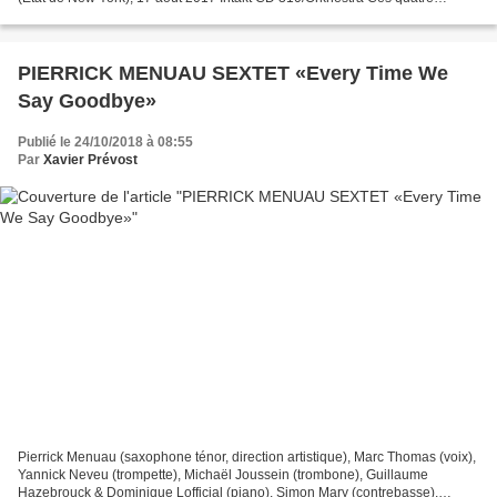
musicien(ne)s s'étaient rencontré(e)s...
PIERRICK MENUAU SEXTET «Every Time We
Say Goodbye»
Publié le 24/10/2018 à 08:55
Par
Xavier Prévost
Pierrick Menuau (saxophone ténor, direction artistique), Marc Thomas (voix),
Yannick Neveu (trompette), Michaël Joussein (trombone), Guillaume
Hazebrouck & Dominique Lofficial (piano), Simon Mary (contrebasse),