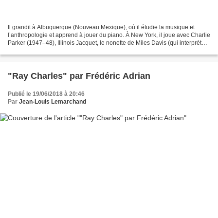
Il grandit à Albuquerque (Nouveau Mexique), où il étudie la musique et
l’anthropologie et apprend à jouer du piano. À New York, il joue avec Charlie
Parker (1947–48), Illinois Jacquet, le nonette de Miles Davis (qui interprète
deux de ses arrangements...
"Ray Charles" par Frédéric Adrian
Publié le 19/06/2018 à 20:46
Par
Jean-Louis Lemarchand