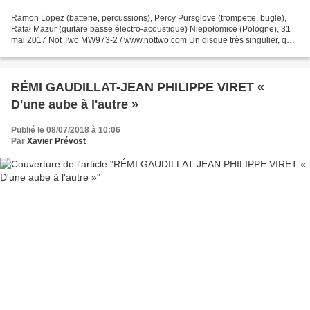
Ramon Lopez (batterie, percussions), Percy Pursglove (trompette, bugle),
Rafał Mazur (guitare basse électro-acoustique) Niepołomice (Pologne), 31
mai 2017 Not Two MW973-2 / www.nottwo.com Un disque très singulier, qui
repose à la fois sur la qualité de...
RÉMI GAUDILLAT-JEAN PHILIPPE VIRET «
D'une aube à l'autre »
Publié le 08/07/2018 à 10:06
Par
Xavier Prévost