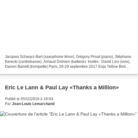
Jacques Schwarz-Bart (saxophone ténor), Grégory Privat (piano), Stéphane
Kerecki (contrebasse), Arnaud Dolmen (batterie). Invités : David Linx (voix),
Darren Barrett (trompette) Paris, 28-29 septembre 2017 Enja Yellow Bird
YEB-7789/l'autre distribution...
Eric Le Lann & Paul Lay «Thanks a Million»
Publié le 05/11/2018 à 18:04
Par
Jean-Louis Lemarchand