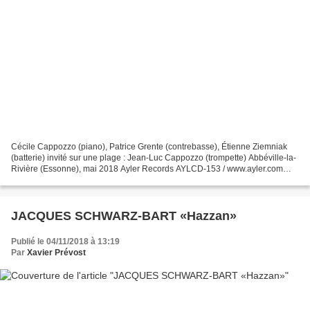
Cécile Cappozzo (piano), Patrice Grente (contrebasse), Étienne Ziemniak
(batterie) invité sur une plage : Jean-Luc Cappozzo (trompette) Abbéville-la-
Rivière (Essonne), mai 2018 Ayler Records AYLCD-153 / www.ayler.com
Après un premier disque en duo avec...
JACQUES SCHWARZ-BART «Hazzan»
Publié le 04/11/2018 à 13:19
Par
Xavier Prévost