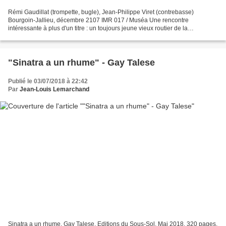
Rémi Gaudillat (trompette, bugle), Jean-Philippe Viret (contrebasse)
Bourgoin-Jallieu, décembre 2107 IMR 017 / Muséa Une rencontre
intéressante à plus d'un titre : un toujours jeune vieux routier de la
contrebasse tout-terrain, et un souffleur très libre,...
"Sinatra a un rhume" - Gay Talese
Publié le 03/07/2018 à 22:42
Par
Jean-Louis Lemarchand
Sinatra a un rhume, Gay Talese. Editions du Sous-Sol. Mai 2018. 320 pages.