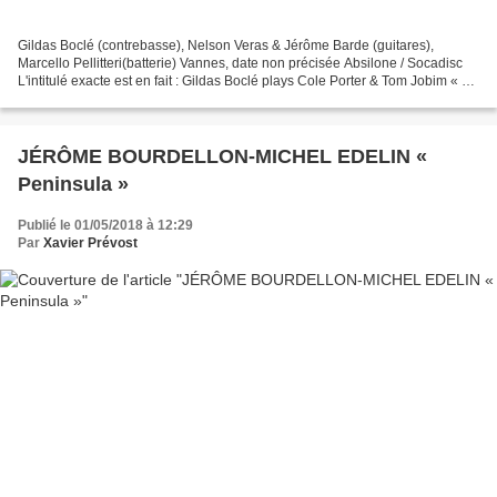
Gildas Boclé (contrebasse), Nelson Veras & Jérôme Barde (guitares),
Marcello Pellitteri(batterie) Vannes, date non précisée Absilone / Socadisc
L'intitulé exacte est en fait : Gildas Boclé plays Cole Porter & Tom Jobim « So
in Love ». Autant dire que...
JÉRÔME BOURDELLON-MICHEL EDELIN «
Peninsula »
Publié le 01/05/2018 à 12:29
Par
Xavier Prévost