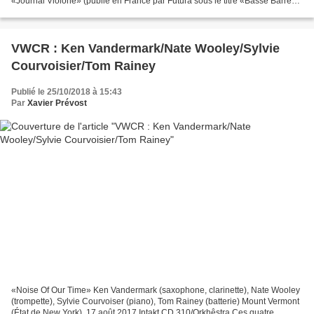
«Journal Violone» (publié en France par Futura sous le titre «Basse Barre»),
Barre Phillips a plusieurs fois récidivé,...
VWCR : Ken Vandermark/Nate Wooley/Sylvie
Courvoisier/Tom Rainey
Publié le 25/10/2018 à 15:43
Par
Xavier Prévost
«Noise Of Our Time» Ken Vandermark (saxophone, clarinette), Nate Wooley
(trompette), Sylvie Courvoiser (piano), Tom Rainey (batterie) Mount Vermont
(État de New York), 17 août 2017 Intakt CD 310/Orkhêstra Ces quatre