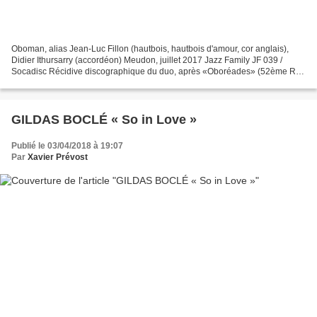
Oboman, alias Jean-Luc Fillon (hautbois, hautbois d'amour, cor anglais),
Didier Ithursarry (accordéon) Meudon, juillet 2017 Jazz Family JF 039 /
Socadisc Récidive discographique du duo, après «Oboréades» (52ème Rue
est, en 2012). Des compositions originales,...
GILDAS BOCLÉ « So in Love »
Publié le 03/04/2018 à 19:07
Par
Xavier Prévost