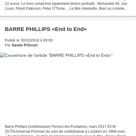
22 euros. Le livre comprend également divers portraits : Mohamed Ali, Joe
Louis, Floyd Paterson, Peter O’Toole… Le titre interpelle. Bien vu comme
accroche. Frank Sinatra has a...
BARRE PHILLIPS «End to End»
Publié le 30/10/2018 à 09:00
Par
Xavier Prévost
Barre Phillips (contrebasse) Pernes-les-Fontaines, mars 2017 ECM
2575/Universal Pionnier du solo de contrebasse à Londres en 1968 avec