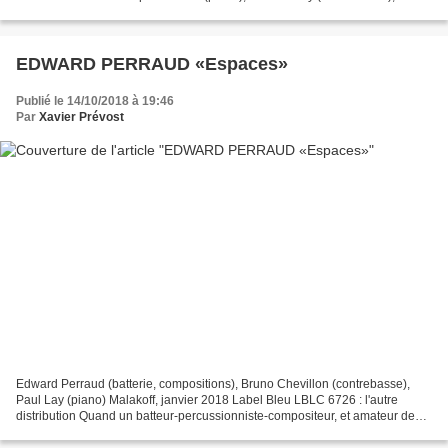
Morad Benhammou(batterie) Angers, 18 février...
EDWARD PERRAUD «Espaces»
Publié le 14/10/2018 à 19:46
Par
Xavier Prévost
Edward Perraud (batterie, compositions), Bruno Chevillon (contrebasse),
Paul Lay (piano) Malakoff, janvier 2018 Label Bleu LBLC 6726 : l'autre
distribution Quand un batteur-percussionniste-compositeur, et amateur de
concepts autant que de sensations,...