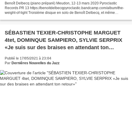
Benoît Delbecq (piano préparé) Meudon, 12-13 mars 2020 Pyroclastic
Records PR 13 https://benoitdelbecqpyroclastic.bandcamp.com/album/the-
weight-of-light Troisième disque en solo de Benoît Delbecq, et même
quatrième si l'on prend en compte «AJMILIVE#17»,...
SÉBASTIEN TEXIER-CHRISTOPHE MARGUET
4tet, DOMINQUE SAMPIERO, SYLVIE SERPRIX
«Je suis sur des braises en attendant ton
retour»
Publié le 17/05/2021 à 23:04
Par
Dernières Nouvelles du Jazz