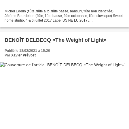
Michel Edelin (flûte, flûte alto, flûte basse, bansuri, flûte non identifiée),
Jérôme Bourdellon (flûte, flûte basse, flûte octobasse, flûte slovaque) Sweet
home studio, 4 & 6 juillet 2017 Label USINE LU 2017 /
https://www.lesallumesdujazz.com/produit-peninsula,2327.html...
BENOÎT DELBECQ «The Weight of Light»
Publié le 18/02/2021 à 15:20
Par
Xavier Prévost