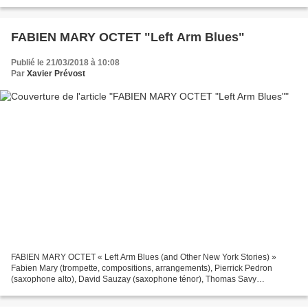
distribution. Sortie le 5...
FABIEN MARY OCTET "Left Arm Blues"
Publié le 21/03/2018 à 10:08
Par
Xavier Prévost
FABIEN MARY OCTET « Left Arm Blues (and Other New York Stories) »
Fabien Mary (trompette, compositions, arrangements), Pierrick Pedron
(saxophone alto), David Sauzay (saxophone ténor), Thomas Savy
(saxophone baryton, clarinette basse), Jerry Edwards (trombone),...