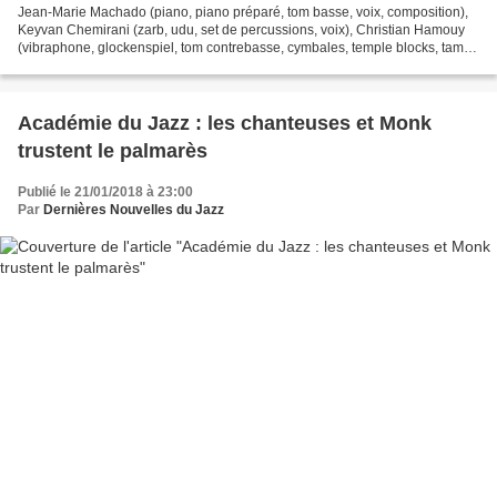
Jean-Marie Machado (piano, piano préparé, tom basse, voix, composition),
Keyvan Chemirani (zarb, udu, set de percussions, voix), Christian Hamouy
(vibraphone, glockenspiel, tom contrebasse, cymbales, temple blocks, tam-
tam, binsasara, voix), Marion Frétigny...
Académie du Jazz : les chanteuses et Monk
trustent le palmarès
Publié le 21/01/2018 à 23:00
Par
Dernières Nouvelles du Jazz