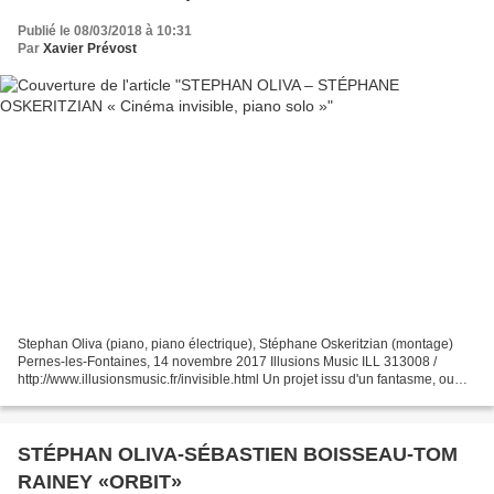
Publié le 08/03/2018 à 10:31
Par
Xavier Prévost
Stephan Oliva (piano, piano électrique), Stéphane Oskeritzian (montage)
Pernes-les-Fontaines, 14 novembre 2017 Illusions Music ILL 313008 /
http://www.illusionsmusic.fr/invisible.html Un projet issu d'un fantasme, ou
plutôt d'un rêve, celui d'un cinéma...
STÉPHAN OLIVA-SÉBASTIEN BOISSEAU-TOM
RAINEY «ORBIT»