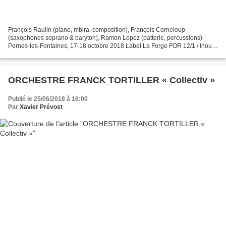
François Raulin (piano, mbira, composition), François Corneloup
(saxophones soprano & baryton), Ramon Lopez (batterie, percussions)
Pernes-les-Fontaines, 17-18 octobre 2018 Label La Forge FOR 12/1 / Inouïe
distribution Divine surprise que de voir advenir,...
ORCHESTRE FRANCK TORTILLER « Collectiv »
Publié le 25/06/2018 à 16:00
Par
Xavier Prévost