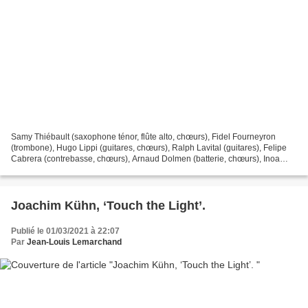
Samy Thiébault (saxophone ténor, flûte alto, chœurs), Fidel Fourneyron
(trombone), Hugo Lippi (guitares, chœurs), Ralph Lavital (guitares), Felipe
Cabrera (contrebasse, chœurs), Arnaud Dolmen (batterie, chœurs), Inoa
Sotolongo (percussions, chœurs) Bruxelles,18-20...
Joachim Kühn, ‘Touch the Light’.
Publié le 01/03/2021 à 22:07
Par
Jean-Louis Lemarchand