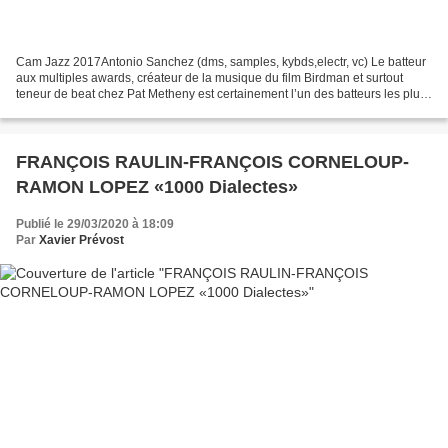
Cam Jazz 2017Antonio Sanchez (dms, samples, kybds,electr, vc) Le batteur
aux multiples awards, créateur de la musique du film Birdman et surtout
teneur de beat chez Pat Metheny est certainement l’un des batteurs les plus
intéressant de la scène actuelle....
FRANÇOIS RAULIN-FRANÇOIS CORNELOUP-
RAMON LOPEZ «1000 Dialectes»
Publié le 29/03/2020 à 18:09
Par
Xavier Prévost