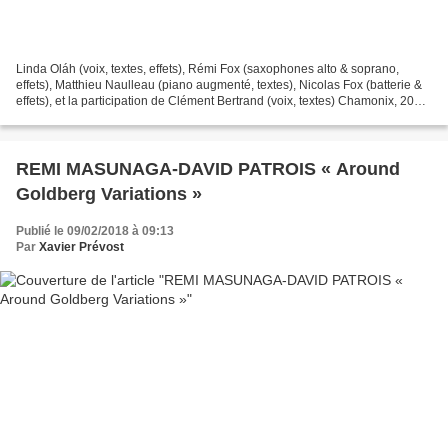
Linda Oláh (voix, textes, effets), Rémi Fox (saxophones alto & soprano,
effets), Matthieu Naulleau (piano augmenté, textes), Nicolas Fox (batterie &
effets), et la participation de Clément Bertrand (voix, textes) Chamonix, 2017
Ilona Records LIR 8397156...
REMI MASUNAGA-DAVID PATROIS « Around
Goldberg Variations »
Publié le 09/02/2018 à 09:13
Par
Xavier Prévost