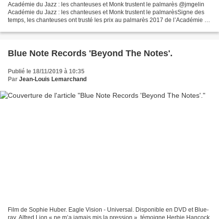
Académie du Jazz : les chanteuses et Monk trustent le palmarès @jmgelin
Académie du Jazz : les chanteuses et Monk trustent le palmarèsSigne des
temps, les chanteuses ont trusté les prix au palmarès 2017 de l’Académie du
Jazz dévoilé le 21 janvier : la...
Blue Note Records 'Beyond The Notes'.
Publié le 18/11/2019 à 10:35
Par
Jean-Louis Lemarchand
Film de Sophie Huber. Eagle Vision - Universal. Disponible en DVD et Blue-
ray. Alfred Lion « ne m’a jamais mis la pression », témoigne Herbie Hancock.