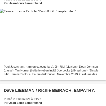
Par
Jean-Louis Lemarchand
Paul Jost (chant, harmonica et guitare), Jim Ridl (claviers), Dean Johnson
(basse), Tim Horner (batterie) et en invité Joe Locke (vibraphone). 'Simple
Life' . Jammin’colors / L’autre distribution. Novembre 2019. C’est une des
découvertes due à la période...
Dave LIEBMAN / Richie BEIRACH, EMPATHY.
Publié le 01/10/2021 à 23:22
Par
Jean-Louis Lemarchand