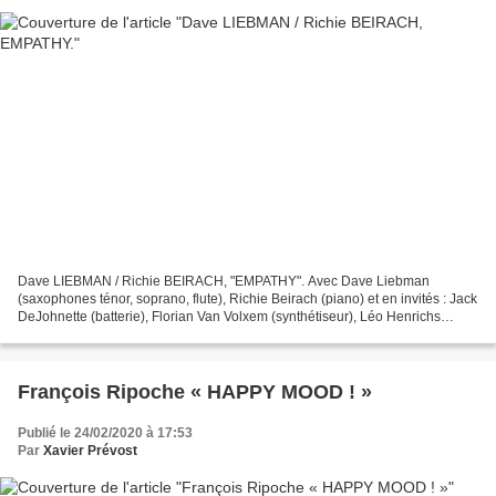
Dave LIEBMAN / Richie BEIRACH, "EMPATHY". Avec Dave Liebman
(saxophones ténor, soprano, flute), Richie Beirach (piano) et en invités : Jack
DeJohnette (batterie), Florian Van Volxem (synthétiseur), Léo Henrichs
(gong, timbales). Coffret de 5 cds. Enregistrements...
François Ripoche « HAPPY MOOD ! »
Publié le 24/02/2020 à 17:53
Par
Xavier Prévost