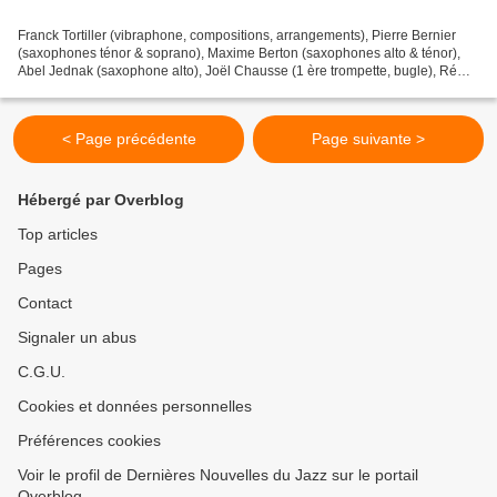
Franck Tortiller (vibraphone, compositions, arrangements), Pierre Bernier
(saxophones ténor & soprano), Maxime Berton (saxophones alto & ténor),
Abel Jednak (saxophone alto), Joël Chausse (1 ère trompette, bugle), Rémy
Béesau (trompette, bugle), Tom Caudelle...
< Page précédente
Page suivante >
Hébergé par Overblog
Top articles
Pages
Contact
Signaler un abus
C.G.U.
Cookies et données personnelles
Préférences cookies
Voir le profil de Dernières Nouvelles du Jazz sur le portail
Overblog