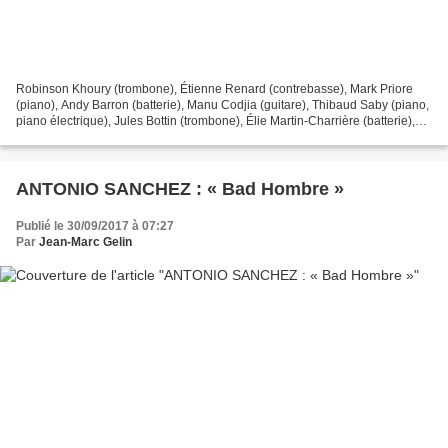
Robinson Khoury (trombone), Étienne Renard (contrebasse), Mark Priore
(piano), Andy Barron (batterie), Manu Codjia (guitare), Thibaud Saby (piano,
piano électrique), Jules Bottin (trombone), Élie Martin-Charrière (batterie),
Philippe Khoury (piano), Frédérique...
ANTONIO SANCHEZ : « Bad Hombre »
Publié le 30/09/2017 à 07:27
Par
Jean-Marc Gelin