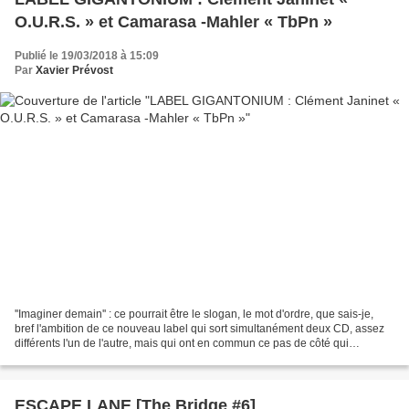
O.U.R.S. » et Camarasa -Mahler « TbPn »
Publié le 19/03/2018 à 15:09
Par
Xavier Prévost
''Imaginer demain'' : ce pourrait être le slogan, le mot d'ordre, que sais-je,
bref l'ambition de ce nouveau label qui sort simultanément deux CD, assez
différents l'un de l'autre, mais qui ont en commun ce pas de côté qui
reconsidère le passé récent...
ESCAPE LANE [The Bridge #6]