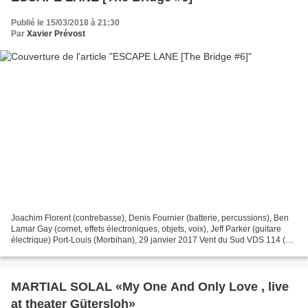
Publié le 15/03/2018 à 21:30
Par
Xavier Prévost
Joachim Florent (contrebasse), Denis Fournier (batterie, percussions), Ben
Lamar Gay (cornet, effets électroniques, objets, voix), Jeff Parker (guitare
électrique) Port-Louis (Morbihan), 29 janvier 2017 Vent du Sud VDS 114 (
vinyle ) / https://www.lesallumesdujazz.com/...
MARTIAL SOLAL «My One And Only Love , live
at theater Gütersloh»