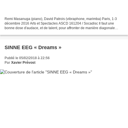
Remi Masanuga (piano), David Patrois (vibraphone, marimba) Paris, 1-3
décembre 2016 Arts et Spectacles ASCD 161204 / Socadisc Il faut une
bonne dose d'audace, et de talent, pour affronter de manière diagonale
l'illustrissime partition de Bach, et ses...
SINNE EEG « Dreams »
Publié le 05/02/2018 à 22:56
Par
Xavier Prévost