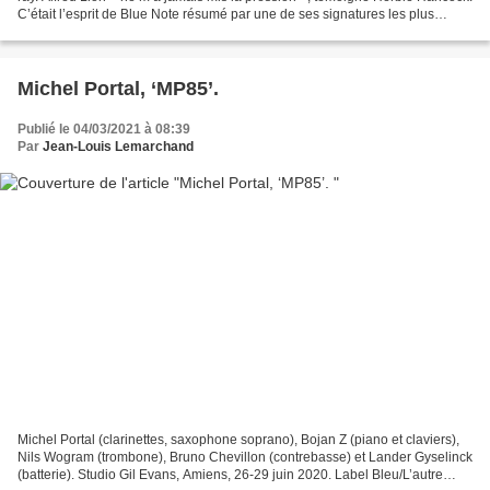
C’était l’esprit de Blue Note résumé par une de ses signatures les plus
illustres. Dans le film documentaire...
Michel Portal, ‘MP85’.
Publié le 04/03/2021 à 08:39
Par
Jean-Louis Lemarchand
Michel Portal (clarinettes, saxophone soprano), Bojan Z (piano et claviers),
Nils Wogram (trombone), Bruno Chevillon (contrebasse) et Lander Gyselinck
(batterie). Studio Gil Evans, Amiens, 26-29 juin 2020. Label Bleu/L’autre