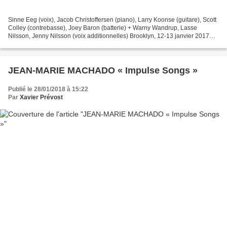
Sinne Eeg (voix), Jacob Christoffersen (piano), Larry Koonse (guitare), Scott
Colley (contrebasse), Joey Baron (batterie) + Warny Wandrup, Lasse
Nilsson, Jenny Nilsson (voix additionnelles) Brooklyn, 12-13 janvier 2017
Stunt Records STUCD 1712 / Una Volta...
JEAN-MARIE MACHADO « Impulse Songs »
Publié le 28/01/2018 à 15:22
Par
Xavier Prévost