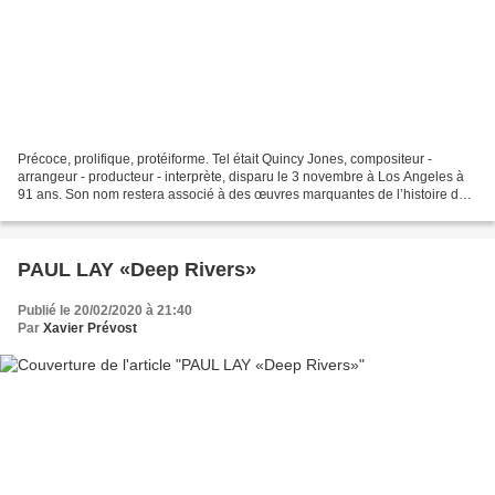
Précoce, prolifique, protéiforme. Tel était Quincy Jones, compositeur -
arrangeur - producteur - interprète, disparu le 3 novembre à Los Angeles à
91 ans. Son nom restera associé à des œuvres marquantes de l’histoire de
la musique afro-américaine sans...
PAUL LAY «Deep Rivers»
Publié le 20/02/2020 à 21:40
Par
Xavier Prévost