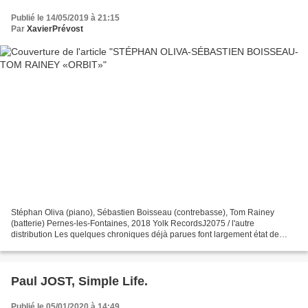
Publié le 14/05/2019 à 21:15
Par
XavierPrévost
Stéphan Oliva (piano), Sébastien Boisseau (contrebasse), Tom Rainey
(batterie) Pernes-les-Fontaines, 2018 Yolk RecordsJ2075 / l'autre
distribution Les quelques chroniques déjà parues font largement état de
l'acronyme qui désigne le groupe et le disque...
Paul JOST, Simple Life.
Publié le 05/01/2020 à 14:49