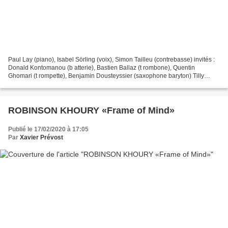
Paul Lay (piano), Isabel Sörling (voix), Simon Tailleu (contrebasse) invités :
Donald Kontomanou (b atterie), Bastien Ballaz (t rombone), Quentin
Ghomari (t rompette), Benjamin Dousteyssier (saxophone baryton) Tilly
(Yvelines), sans date Laborie Jazz...
ROBINSON KHOURY «Frame of Mind»
Publié le 17/02/2020 à 17:05
Par
Xavier Prévost