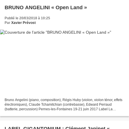
BRUNO ANGELINI « Open Land »
Publié le 20/03/2018 à 10:25
Par
Xavier Prévost
Bruno Angelini (piano, composition), Régis Huby (violon, violon ténor, effets
électroniques), Claude Tchamitchian (contrebasse), Edward Perraud
(batterie, percussion) Pernes-les-Fontaines 19-21 juin 2017 Label La
Buissonne RJAL 397031 / Pias Trois ans...
LABEL GIGANTONIUM : Clément Janinet «