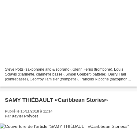
Steve Potts (saxophone alto & soprano), Glenn Ferris (trombone), Louis
Sclavis (clarinette, clarinette basse), Simon Goubert (batterie), Darryl Hall
(contrebasse), Geoffroy Tamisier (trompette), François Ripoche (saxophone
ténor) Villetaneuse, sans date...
SAMY THIÉBAULT «Caribbean Stories»
Publié le 15/11/2018 à 11:14
Par
Xavier Prévost