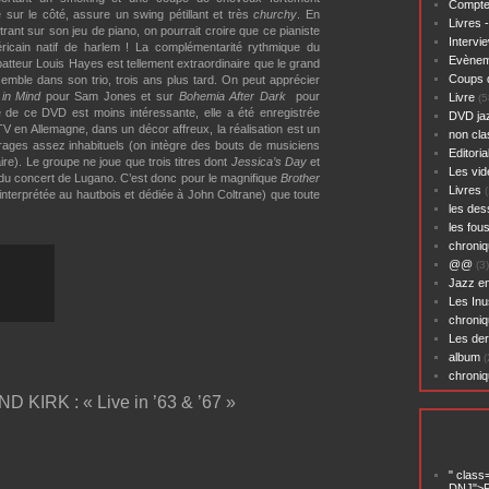
Compte
 sur le côté, assure un swing pétillant et très
churchy
. En
Livres 
rant sur son jeu de piano, on pourrait croire que ce pianiste
Intervi
éricain natif de harlem ! La complémentarité rythmique du
Evènem
tteur Louis Hayes est tellement extraordinaire que le grand
Coups 
emble dans son trio, trois ans plus tard. On peut apprécier
 in Mind
pour Sam Jones et sur
Bohemia After Dark
pour
Livre
(5
 de ce DVD est moins intéressante, elle a été enregistrée
DVD ja
V en Allemagne, dans un décor affreux, la réalisation est un
non cl
rages assez inhabituels (on intègre des bouts de musiciens
Editoria
ire). Le groupe ne joue que trois titres dont
Jessica’s Day
et
Les vid
s du concert de Lugano. C’est donc pour le magnifique
Brother
Livres
(
nterprétée au hautbois et dédiée à John Coltrane) que toute
les des
les fou
chroniq
@@
(3)
Jazz en
Les Inu
chroniq
Les der
album
(
chroni
IRK : « Live in ’63 & ’67 »
" class
DNJ">P