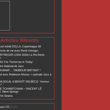
Articles Récents
ert inédit D’ELLA, Copenhague 66
nche de vie avec René Urtreger;
RTREGER (1934-2026) Le Roi René,
n
X Trio ’Tomorrow Is Today’
re National de Jazz
 HUMAIR ... TAMBOUR BATTANT !
d avec Robinson Khoury + spéciale Jazz à
A SOLAL & BENOÎT DELBECQ ‘ Honour
! ’
E TCHAMITCHIAN – VINCENT LÊ
Silent Springs’
he Sinatra
ques CD
(2185)