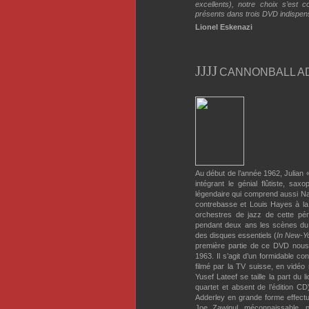
excellents), notre choix s’est 
présents dans trois DVD indispen
Lionel Eskenazi
J
J
J
J
CANNONBALL ADDE
Au début de l’année 1962, Julian 
intégrant le génial flûtiste, sax
légendaire qui comprend aussi Na
contrebasse et Louis Hayes à la b
orchestres de jazz de cette pér
pendant deux ans les scènes du m
des disques essentiels (
In New-Y
première partie de ce DVD nous
1963. Il s’agit d’un formidable co
filmé par la TV suisse, en vidéo
Yusef Lateef se taille la part du 
quartet et absent de l’édition C
Adderley en grande forme effectu
Joe Zawinul, méconnaissable, 