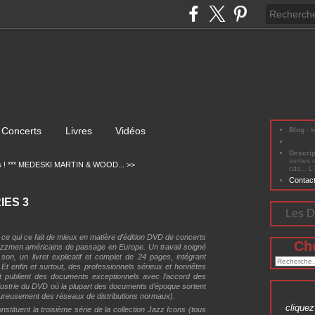
Concerts
Livres
Vidéos
Blog
: 
Descri
sorties 
 !
*** MEDESKI MARTIN & WOOD... >>
cds... L
Contac
IES 3
Les D
 ce qui ce fait de mieux en matière d’édition DVD de concerts
Ch
jazzmen américains de passage en Europe. Un travail soigné
son, un livret explicatif et complet de 24 pages, intégrant
Et enfin et surtout, des professionnels sérieux et honnêtes
 et publient des documents exceptionnels avec l’accord des
ndustrie du DVD où la plupart des documents d’époque sortent
heureusement des réseaux de distributions normaux).
cliquez 
tituent la troisième série de la collection Jazz Icons (tous