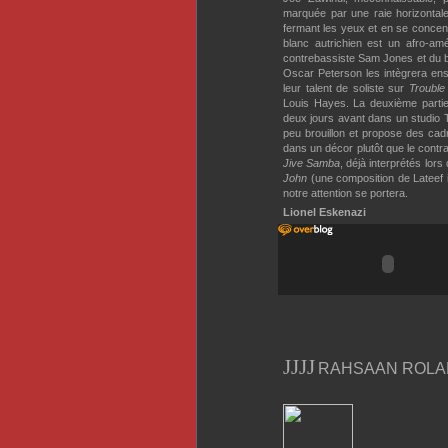
marquée par une raie horizontale
fermant les yeux et en se concent
blanc autrichien est un afro-am
contrebassiste Sam Jones et du ba
Oscar Peterson les intègrera ens
leur talent de soliste sur
Trouble
Louis Hayes. La deuxième partie
deux jours avant dans un studio T
peu brouillon et propose des cad
dans un décor plutôt que le contra
Jive Samba
, déjà interprétés lor
John
(une composition de Lateef i
notre attention se portera.
Lionel Eskenazi
J
J
J
J
RAHSAAN ROLAND K