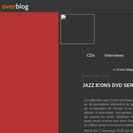
CDs
Interviews
<< A vos blogs
22 décembre 2008
JAZZ ICONS DVD SER
La collection Jazz Icons constitue
ou de prestations télévisées de 
de restauration de l’image et du 
photos et anecdotes truculentes. 
qui payent les droits d’éditions
ayant droits (chose rare dans l’i
en édition pirate et trouvent mal
Parmi les 7 nouveaux DVD qui cons