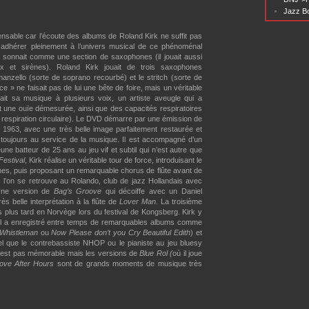
Jazz Bo
nsable car l’écoute des albums de Roland Kirk ne suffit pas
 adhérer pleinement à l’univers musical de ce phénoménal
eul sonnait comme une section de saxophones (il jouait aussi
eaux et sirènes). Roland Kirk jouait de trois saxophones
manzello (sorte de soprano recourbé) et le stritch (sorte de
ce » ne faisait pas de lui une bête de foire, mais un véritable
ait sa musique à plusieurs voix, un artiste aveugle qui a
t une ouïe démesurée, ainsi que des capacités respiratoires
 respiration circulaire). Le DVD démarre par une émission de
 1963, avec une très belle image parfaitement restaurée et
, toujours au service de la musique. Il est accompagné d’un
jeune batteur de 25 ans au jeu vif et subtil qui n’est autre que
Festival
, Kirk réalise un véritable tour de force, introduisant le
s, puis proposant un remarquable chorus de flûte avant de
s l’on se retrouve au Rolando, club de jazz Hollandais avec
 Une version de
Bag’s Groove
qui décoiffe avec un Daniel
s belle interprétation à la flûte de
Lover Man
. La troisième
 plus tard en Norvège lors du festival de Kongsberg. Kirk y
(il a enregistré entre temps de remarquables albums comme
Whistleman
ou
Now Please don’t you Cry Beautiful Edith
) et
el que le contrebassiste NHOP ou le pianiste au jeu bluesy
’est pas mémorable mais les versions de
Blue Rol (
où il joue
ove After Hours
sont de grands moments de musique très