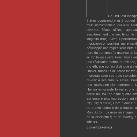
Ce DVD est indispe
à bien comprendre et à pouvoir
multi-instrumentiste, qui à lui s
diverses flûtes, sifflets, app
simultanément : le sax ténor, le 
long alto droit). Cette « performan
musicien-compositeur qui entend
développé une hyper-sensibilité e
hors du commun (la maitrise de la
la TV belge (
Jazz Pour Tous
) en
une réalisation sobre et efficace
trio efficace où l’on distingue un 
Daniel Humair ! Sur
Three for the 
morceau avec ses trois saxophone
revenir à ses furieux saxos. Pui
une réalisation plus nerveuse.
Humair en grande forme et une trè
partie du DVD se situe quatre ans
est encore plus impressionnant 
Rip, Rig & Panic
,
Here Comes a 
se trouve entouré de pointures t
Ron Burton. La mise en images n
de la clarinette !) et de
Making L
intense.
Lionel Eskenazi