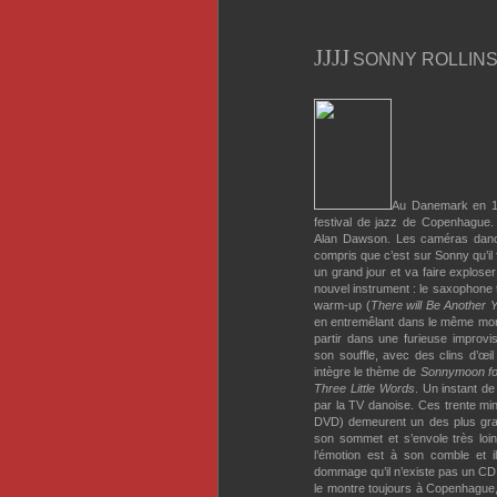
J
J
J
J
SONNY ROLLINS 
Au Danemark en 196
festival de jazz de Copenhague
Alan Dawson. Les caméras danoise
compris que c’est sur Sonny qu’il 
un grand jour et va faire explose
nouvel instrument : le saxophone 
warm-up (
There will Be Another 
en entremêlant dans le même mor
partir dans une furieuse impro
son souffle, avec des clins d’œi
intègre le thème de
Sonnymoon fo
Three Little Words
. Un instant d
par la TV danoise. Ces trente min
DVD) demeurent un des plus gran
son sommet et s’envole très loi
l’émotion est à son comble et il e
dommage qu’il n’existe pas un C
le montre toujours à Copenhague, 