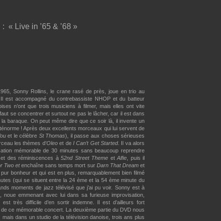
:
« Live in ’65 & ’68 »
5, Sonny Rollins, le crane rasé de près, joue en trio au
. Il est accompagné du contrebassiste NHOP et du batteur
s n’ont que trois musiciens à filmer, mais elles ont vite
faut se concentrer et surtout ne pas le lâcher, car il est dans
r la baraque. On peut même dire que ce soir là, il invente un
ténorme ! Après deux excellents morceaux qui lui servent de
You
et le célèbre
St Thomas
), il passe aux choses sérieuses
ceau les thèmes d’
Oleo
et de
I Can’t Get Started
. Il va alors
visation mémorable de 30 minutes sans beaucoup reprendre
l et des réminiscences à
52nd Street Theme
et
Alfie
, puis il
r Two et
enchaîne sans temps mort sur
Darn That Dream
et
e pur bonheur et qui est en plus, remarquablement bien filmé
utes (qui se situent entre la 24 ème et la 54 ème minute du
ds moments de jazz télévisé que j’ai pu voir. Sonny est à
n, noue emmenant avec lui dans sa furieuse improvisation,
st très difficile d’en sortir indemne. Il est d’ailleurs fort
D de ce mémorable concert. La deuxième partie du DVD nous
mais dans un studio de la télévision danoise, trois ans plus