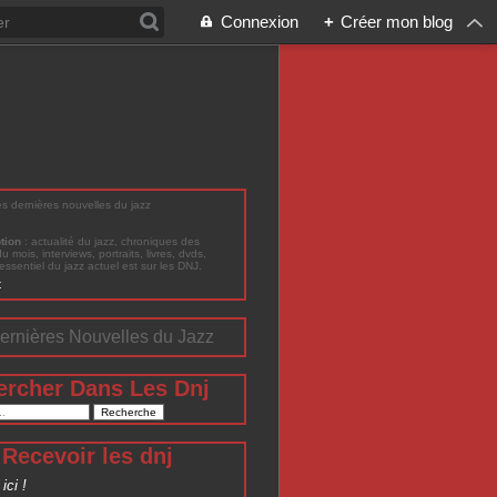
Connexion
+
Créer mon blog
les dernières nouvelles du jazz
ption
: actualité du jazz, chroniques des
du mois, interviews, portraits, livres, dvds,
'essentiel du jazz actuel est sur les DNJ.
t
ernières Nouvelles du Jazz
ercher Dans Les Dnj
Recevoir les dnj
ici !