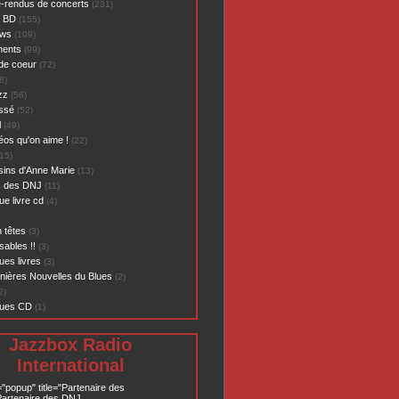
-rendus de concerts
(231)
- BD
(155)
ews
(109)
ents
(99)
de coeur
(72)
8)
zz
(56)
assé
(52)
l
(49)
éos qu'on aime !
(22)
15)
sins d'Anne Marie
(13)
s des DNJ
(11)
ue livre cd
(4)
 têtes
(3)
sables !!
(3)
ues livres
(3)
nières Nouvelles du Blues
(2)
2)
ques CD
(1)
Jazzbox Radio
International
="popup" title="Partenaire des
artenaire des DNJ