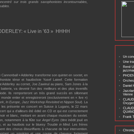
concentré sur trois grands saxophonistes incontournables,
sables.
RLEY: « Live in ’63 »
HHHH
Un conc
Une tra
René U
jazzma
« Cannonball » Adderley transforme son quintet en sextet, en
PHOENI
ophoniste ténor et hautboïste Yusef Lateef. Cette formation
Orchest
t Adderley au cornet, Joe Zawinul au piano, Sam Jones à la
Daniel
atterie, va devenir l’un des meilleurs et des plus inventifs
Jazzlan
iode. Ils remporteront un très grand succès en sillonnant
Vienne
onde entier et enregistreront (exclusivement en « live »)
CLAUDI
ork
,
In Europe
,
Jazz Workshop Revisited
et
Nippon Soul
). La
Oxygen 
 les présente en concert en Suisse à Lugano, le 22 mars
CLAUD
ncert qui a d’ailleurs été édité en CD et qui est correctement
QUANG ‘
 noir et blanc, mettant en avant chaque musicien du sextet.
Frank T
lion, notamment à la flûte sur
Angel Eyes
(titre inédit joué en
D), et au hautbois sur le bluesy
Trouble in Mind
. Les frères
ent des chorus ébouriffants à chacune de leur intervention.
Chroni
portant un smoking et une coupe de cheveux fortement