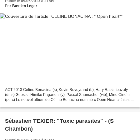
Publié le 09/05/2013 à 21:49
Par
Bastien Léger
ACT 2013 Céline Bonacina (s), Kevin Reveyrand (b), Hary Ratsimbazafy
(dms) Guests : Himiko Paganotti (v), Pascal Shumacher (vib), Mino Cinelu
(perc) Le nouvel album de Céline Bonacina nommé « Open Heart » fait suite
à l’album « Way of Life » sortie en...
Sébastien TEXIER: "Toxic parasites" - (S
Chambon)