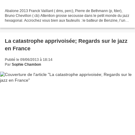
Abalone 2013 Franck Vaillant ( dms, perc), Pierre de Bethmann (p, fder),
Bruno Chevillon ( cb) Attention grosse secousse dans le petit monde du jazz
hexagonal. Accrochez vous bien aux fauteuils : le batteur de Benzine, l’un
des acteurs les plus créatifs...
La catastrophe apprivoisée; Regards sur le jazz
en France
Publié le 09/06/2013 à 18:14
Par
Sophie Chambon