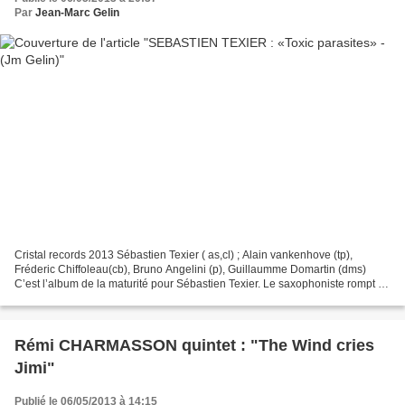
Par
Jean-Marc Gelin
Cristal records 2013 Sébastien Texier ( as,cl) ; Alain vankenhove (tp),
Fréderic Chiffoleau(cb), Bruno Angelini (p), Guillaumme Domartin (dms)
C’est l’album de la maturité pour Sébastien Texier. Le saxophoniste rompt ici
avec une esthétique très poétique...
Rémi CHARMASSON quintet : "The Wind cries
Jimi"
Publié le 06/05/2013 à 14:15