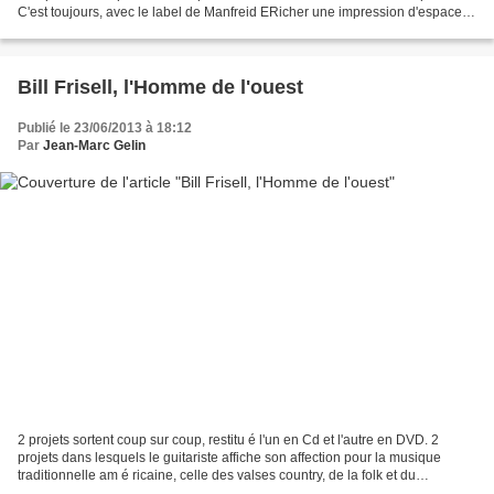
C'est toujours, avec le label de Manfreid ERicher une impression d'espaces
larges dans le traitement du son. Comme...
Bill Frisell, l'Homme de l'ouest
Publié le 23/06/2013 à 18:12
Par
Jean-Marc Gelin
2 projets sortent coup sur coup, restitu é l'un en Cd et l'autre en DVD. 2
projets dans lesquels le guitariste affiche son affection pour la musique
traditionnelle am é ricaine, celle des valses country, de la folk et du
bluegrass. Avec dans les deux...