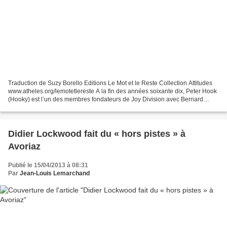
Traduction de Suzy Borello Editions Le Mot et le Reste Collection Attitudes
www.atheles.org/lemotetlereste A la fin des années soixante dix, Peter Hook
(Hooky) est l’un des membres fondateurs de Joy Division avec Bernard
Sumner, Ian Curtis et Stephen...
Didier Lockwood fait du « hors pistes » à
Avoriaz
Publié le 15/04/2013 à 08:31
Par
Jean-Louis Lemarchand