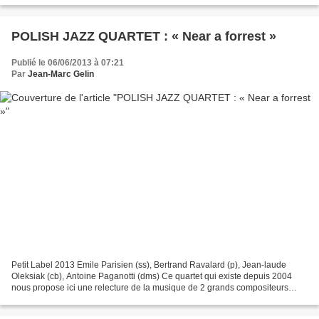
POLISH JAZZ QUARTET : « Near a forrest »
Publié le 06/06/2013 à 07:21
Par
Jean-Marc Gelin
Petit Label 2013 Emile Parisien (ss), Bertrand Ravalard (p), Jean-laude
Oleksiak (cb), Antoine Paganotti (dms) Ce quartet qui existe depuis 2004
nous propose ici une relecture de la musique de 2 grands compositeurs
polonais bien trop méconnus ( Trzaskowski...