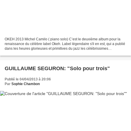
OKEH 2013 Michel Camilo ( piano solo) C’est le deuxième album pour la
renaissance du célèbre label Okeh. Label légendaire s'il en est, qui a publié
dans les heures glorieuses et primitives du jazz les célébrissimes
enregistrements de Louis Armstrong et...
GUILLAUME SEGURON: "Solo pour trois"
Publié le 04/04/2013 à 20:06
Par
Sophie Chambon