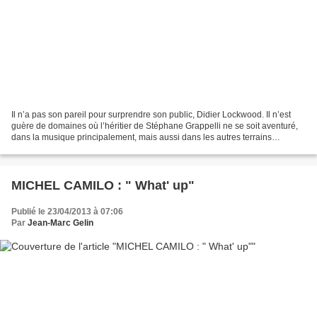
Il n’a pas son pareil pour surprendre son public, Didier Lockwood. Il n’est
guère de domaines où l’héritier de Stéphane Grappelli ne se soit aventuré,
dans la musique principalement, mais aussi dans les autres terrains
artistiques, le spectacle théâtral...
MICHEL CAMILO : " What' up"
Publié le 23/04/2013 à 07:06
Par
Jean-Marc Gelin