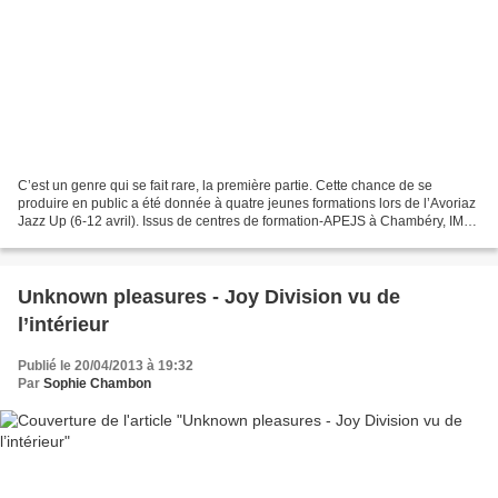
C’est un genre qui se fait rare, la première partie. Cette chance de se
produire en public a été donnée à quatre jeunes formations lors de l’Avoriaz
Jazz Up (6-12 avril). Issus de centres de formation-APEJS à Chambéry, IMFP
à Salon-de-Provence, Jazz à...
Unknown pleasures - Joy Division vu de
l’intérieur
Publié le 20/04/2013 à 19:32
Par
Sophie Chambon