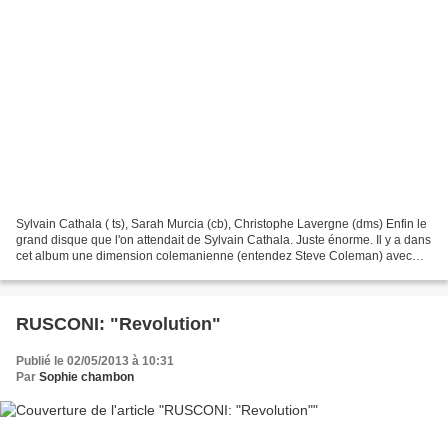
Sylvain Cathala ( ts), Sarah Murcia (cb), Christophe Lavergne (dms) Enfin le
grand disque que l'on attendait de Sylvain Cathala. Juste énorme. Il y a dans
cet album une dimension colemanienne (entendez Steve Coleman) avec
cette formidable puissance du...
RUSCONI: "Revolution"
Publié le 02/05/2013 à 10:31
Par
Sophie chambon