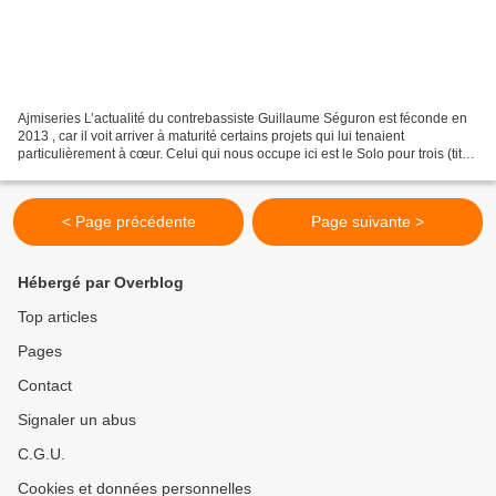
Ajmiseries L’actualité du contrebassiste Guillaume Séguron est féconde en
2013 , car il voit arriver à maturité certains projets qui lui tenaient
particulièrement à cœur. Celui qui nous occupe ici est le Solo pour trois (titre
malicieux), avec Lionel...
< Page précédente
Page suivante >
Hébergé par Overblog
Top articles
Pages
Contact
Signaler un abus
C.G.U.
Cookies et données personnelles