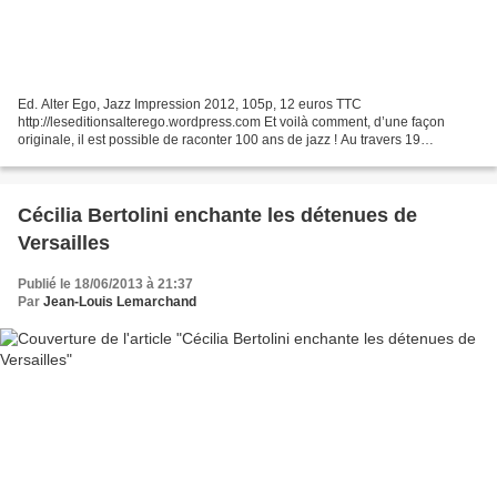
Ed. Alter Ego, Jazz Impression 2012, 105p, 12 euros TTC
http://leseditionsalterego.wordpress.com Et voilà comment, d’une façon
originale, il est possible de raconter 100 ans de jazz ! Au travers 19
anecdotes choisies de la manière la plus arbitraire qui...
Cécilia Bertolini enchante les détenues de
Versailles
Publié le 18/06/2013 à 21:37
Par
Jean-Louis Lemarchand