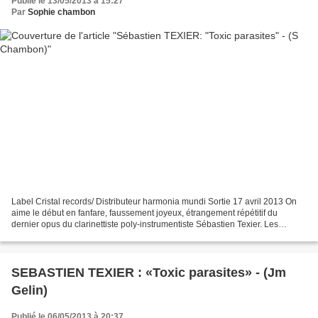
Publié le 13/05/2013 à 15:27
Par
Sophie chambon
Label Cristal records/ Distributeur harmonia mundi Sortie 17 avril 2013 On
aime le début en fanfare, faussement joyeux, étrangement répétitif du
dernier opus du clarinettiste poly-instrumentiste Sébastien Texier. Les
élements se déchaînent dans ce premier...
SEBASTIEN TEXIER : «Toxic parasites» - (Jm
Gelin)
Publié le 06/05/2013 à 20:37