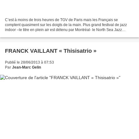
C’est à moins de trois heures de TGV de Paris mais les Français se
comptent quasiment sur les doigts de la main. Plus grand festival de jazz
indoor –le titre en plein air est détenu par Montréal- le North Sea Jazz
Festival, sis à Rotterdam après un quart...
FRANCK VAILLANT « Thisisatrio »
Publié le 28/06/2013 à 07:53
Par
Jean-Marc Gelin