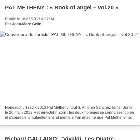
PAT METHENY : « Book of angel – vol.20 »
Publié le 16/05/2013 à 07:34
Par
Jean-Marc Gelin
Nonesuch / Tzadik 2013 Pat Metheny (tout !), Antonio Sanchez (dms) Sortie
le 20 main 2013 Metheny/John Zorn : les deux hommes se connaissent bien
et s'apprécient mutuellement. Et même si l'on imagine que Pat Metheny ne
fait pas réellement partie de la...
Richard GALLAINO: "Vivaldi. Les Quatre