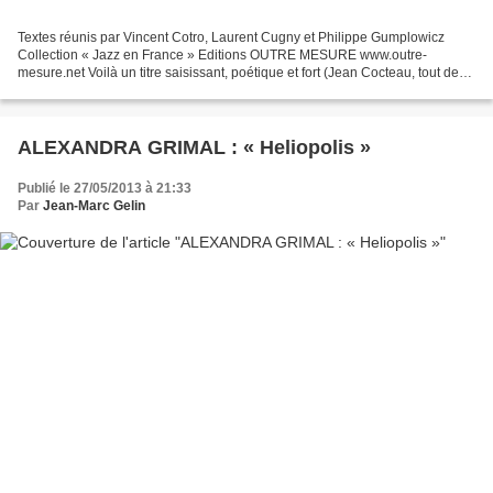
Textes réunis par Vincent Cotro, Laurent Cugny et Philippe Gumplowicz
Collection « Jazz en France » Editions OUTRE MESURE www.outre-
mesure.net Voilà un titre saisissant, poétique et fort (Jean Cocteau, tout de
même) pour traiter d’un projet conséquent,...
ALEXANDRA GRIMAL : « Heliopolis »
Publié le 27/05/2013 à 21:33
Par
Jean-Marc Gelin