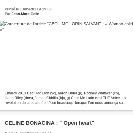
Publié le 13/05/2013 à 19:09
Par
Jean-Marc Gelin
Emarcy 2013 Cecil Mc Lron (vc), aaron Dhiel (p), Rodney Whitaker (cb),
Henri Riley (dms), James Chirillo (bjo, g) Cecil Mc Lorin c'est THE Voice. La
révélation de cette année ! Pour beaucoup, lorsque l’on nous annonça sa
présence lors de la présentation...
CELINE BONACINA : " Open heart"