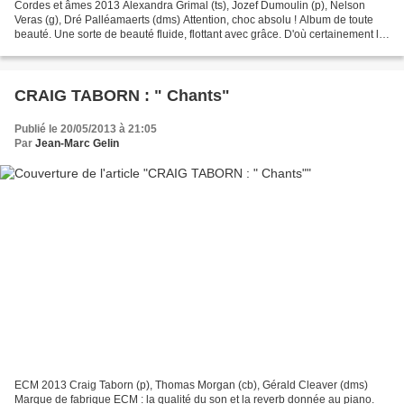
Cordes et âmes 2013 Alexandra Grimal (ts), Jozef Dumoulin (p), Nelson
Veras (g), Dré Palléamaerts (dms) Attention, choc absolu ! Album de toute
beauté. Une sorte de beauté fluide, flottant avec grâce. D'où certainement le
titre de ces morceaux ( Khamsin)...
CRAIG TABORN : " Chants"
Publié le 20/05/2013 à 21:05
Par
Jean-Marc Gelin
ECM 2013 Craig Taborn (p), Thomas Morgan (cb), Gérald Cleaver (dms)
Marque de fabrique ECM : la qualité du son et la reverb donnée au piano.