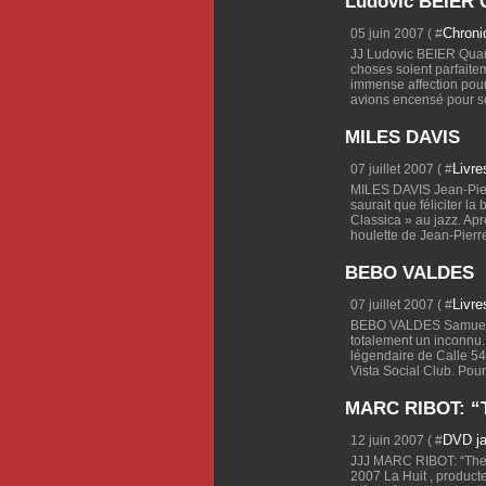
Ludovic BEIER Q
Chron
05 juin 2007 ( #
JJ Ludovic BEIER Quar
choses soient parfaite
immense affection pour
avions encensé pour so
MILES DAVIS
Livre
07 juillet 2007 ( #
MILES DAVIS Jean-Pier
saurait que féliciter la
Classica » au jazz. Ap
houlette de Jean-Pierr
BEBO VALDES
Livre
07 juillet 2007 ( #
BEBO VALDES Samuel C
totalement un inconnu.
légendaire de Calle 54
Vista Social Club. Pour 
MARC RIBOT: “Th
DVD j
12 juin 2007 ( #
JJJ MARC RIBOT: “The l
2007 La Huit , product