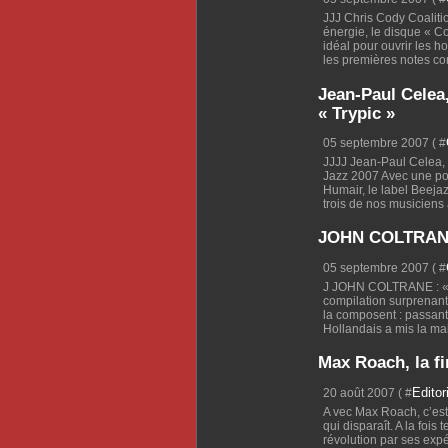
JJJ Chris Cody Coaliti
énergie, le disque « C
idéal pour ouvrir les h
les premières notes co
Jean-Paul Celea,
« Trypic »
05 septembre 2007 ( #
JJJJ Jean-Paul Celea, 
Jazz 2007 Avec une po
Humair, le label Beejaz
trois de nos musiciens a
JOHN COLTRANE 
05 septembre 2007 ( #
J JOHN COLTRANE : « K
compilation surprenante
la composent : passant
Hollandais a mis la mai
Max Roach, la f
Editor
20 août 2007 ( #
A vec Max Roach, c’est
qui disparaît. A la fois 
révolution par ses exp