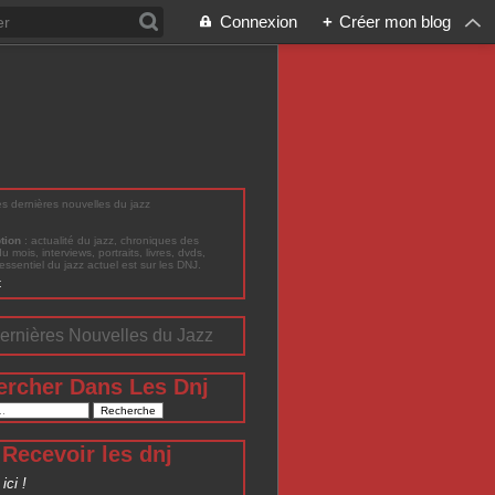
Connexion
+
Créer mon blog
les dernières nouvelles du jazz
ption
: actualité du jazz, chroniques des
du mois, interviews, portraits, livres, dvds,
'essentiel du jazz actuel est sur les DNJ.
t
ernières Nouvelles du Jazz
ercher Dans Les Dnj
Recevoir les dnj
ici !