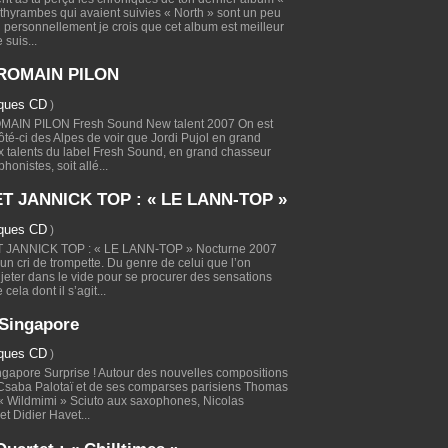
ithyrambes qui avaient suivies « North » sont un peu
i personnellement je crois que cet album est meilleur
 suis...
 ROMAIN PILON
iques CD
)
MAIN PILON Fresh Sound New talent 2007 On est
ôté-ci des Alpes de voir que Jordi Pujol en grand
 talents du label Fresh Sound, en grand chasseur
onistes, soit allé...
T JANNICK TOP : « LE LANN-TOP »
iques CD
)
T JANNICK TOP : « LE LANN-TOP » Nocturne 2007
cri de trompette. Du genre de celui que l’on
 jeter dans le vide pour se procurer des sensations
 cela dont il s’agit...
 Singapore
iques CD
)
ngapore Surprise ! Autour des nouvelles compositions
 Csaba Palotaï et de ses comparses parisiens Thomas
« Wildmimi » Sciuto aux saxophones, Nicolas
et Didier Havet...