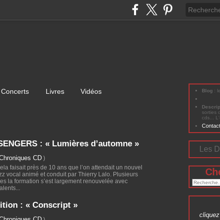
Concerts
Livres
Vidéos
Blog
: 
Descri
sorties 
cds... L
Contac
ENGERS : « Lumières d’automne »
Les D
Chroniques CD
)
la faisait près de 10 ans que l’on attendait un nouvel
Ch
z vocal animé et conduit par Thierry Lalo. Plusieurs
es la formation s’est largement renouvelée avec
lents...
tion : « Conscript »
cliquez 
Chroniques CD
)