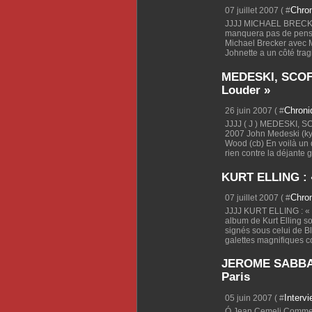
Chro
07 juillet 2007 ( #
JJJJ MICHAEL BRECKER
manquera pas de penser
Michael Brecker avec M
Johnette a un côté trag
MEDESKI, SCOF
Louder »
Chron
26 juin 2007 ( #
JJJJ ( J ) MEDESKI, 
2007 John Medeski (kybd
Wood (cb) En voilà un q
rien contre la déjante g
KURT ELLING : 
Chro
07 juillet 2007 ( #
JJJJ KURT ELLING : « 
album de Kurt Elling so
signés sous celui de B
galettes magnifiques c
JEROME SABBAGH
Paris
Interv
05 juin 2007 ( #
Ó Jean Cemeli Comment