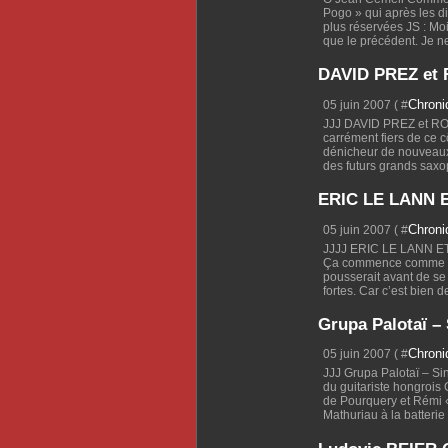
Pogo » qui après les d
plus réservées JS : Mo
que le précédent. Je ne
DAVID PREZ et
Chron
05 juin 2007 ( #
JJJ DAVID PREZ et RO
carrément fiers de ce c
dénicheur de nouveaux
des futurs grands saxoph
ERIC LE LANN E
Chron
05 juin 2007 ( #
JJJJ ERIC LE LANN E
Ça commence comme un 
pousserait avant de se
fortes. Car c’est bien de
Grupa Palotaï –
Chron
05 juin 2007 ( #
JJJ Grupa Palotaï – Si
du guitariste hongrois
de Pourquery et Rémi 
Mathuriau à la batterie 