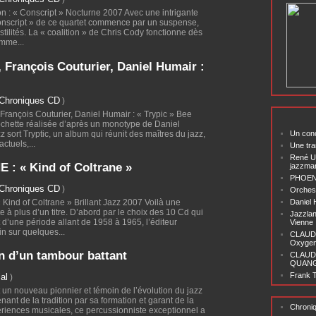
on : « Conscript » Nocturne 2007 Avec une intrigante
onscript » de ce quartet commence par un suspense,
ostilités. La « coalition » de Chris Cody fonctionne dès
mme...
 François Couturier, Daniel Humair :
Chroniques CD
)
François Couturier, Daniel Humair : « Trypic » Bee
chette réalisée d’après un monotype de Daniel
z sort Tryptic, un album qui réunit des maîtres du jazz,
Un conc
ctuels,...
Une tra
René U
: « Kind of Coltrane »
jazzma
PHOENI
Chroniques CD
)
Orchest
ind of Coltrane » Brillant Jazz 2007 Voilà une
Daniel
 à plus d’un titre. D’abord par le choix des 10 Cd qui
Jazzlan
 d’une période allant de 1958 à 1965, l’éditeur
Vienne
n sur quelques...
CLAUDI
Oxygen 
in d’un tambour battant
CLAUD
QUANG ‘
Frank T
ial
)
 un nouveau pionnier et témoin de l’évolution du jazz
tenant de la tradition par sa formation et garant de la
Chroni
ériences musicales, ce percussionniste exceptionnel a