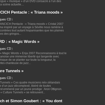
alogue « musique » d’un DVD consacré à l’un des
a scène actuelle....
CH Pentacle : « Triana moods »
iques CD
)
ANCICH Pentacle : « Triana moods » Cristal 2007
na inspiré par un voyage à Séville nous ramène à
 contrées tout autant hispanisantes que les plaines
ges des gringos...
D : « Magic Words »
iques CD
)
 Magic Words » Enja 2007 Reconnaissons à tout le
danoise une immense liberté qui tangente avec
risque de se planter sur toute la longueur, la
rtes chanteuse de jazz...
ure Tunnels »
iques CD
)
e Tunnels » Ces quatre musiciens néo-zélandais
ne d’un jazz décomplexé, libéré de toutes
st emmené par un jeune prodige : Aron Ottignon.
 « Culture Tunnels » se retrouvent...
h et Simon Goubert : « You dont