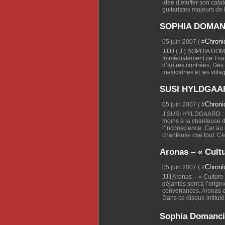
idée d’étoffer son cat
guitaristes majeurs de l
SOPHIA DOMANCI
Chron
05 juin 2007 ( #
JJJJ ( J ) SOPHIA DOM
Immédiatement ce Tria
d’autres contrées. Des
mexicaines et les villa
SUSI HYLDGAAR
Chron
05 juin 2007 ( #
J SUSI HYLDGAARD : «
moins à la chanteuse 
l’inconscience. Car au 
chanteuse ose tout. Ce
Aronas – « Cult
Chron
05 juin 2007 ( #
JJJ Aronas – « Cultur
déjantés sont à l’origi
convenances. Aronas e
Dans ce disque intitulé
Sophia Domancic