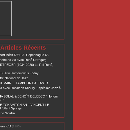
Articles Récents
ert inédit D’ELLA, Copenhague 66
nche de vie avec René Urtreger;
RTREGER (1934-2026) Le Roi René,
n
X Trio ’Tomorrow Is Today’
re National de Jazz
 HUMAIR ... TAMBOUR BATTANT !
d avec Robinson Khoury + spéciale Jazz à
A SOLAL & BENOÎT DELBECQ ‘ Honour
! ’
E TCHAMITCHIAN – VINCENT LÊ
Silent Springs’
he Sinatra
ques CD
(2185)