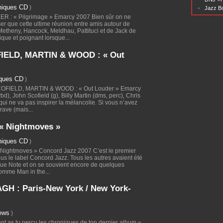
niques CD
)
Jazz Bo
 : « Pilgrimage » Emarcy 2007 Bien sûr on ne
 que cette ultime réunion entre amis autour de
etheny, Hancock, Meldhau, Pattituci et de Jack de
ique et poignant lorsque...
IELD, MARTIN & WOOD : « Out
iques CD
)
SCOFIELD, MARTIN & WOOD : « Out Louder » Emarcy
), John Scofield (g), Billy Martin (dms, perc), Chris
ui ne va pas inspirer la mélancolie. Si vous n’avez
rave (mais...
« Nightmoves »
niques CD
)
Nightmoves » Concord Jazz 2007 C’est le premier
us le label Concord Jazz. Tous les autres avaient été
lue Note et on se souvient encore de quelques
omme Man in the...
 : Paris-New York / New York-
iews
)
 as tu perçu les chroniques de ton dernier album «