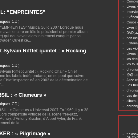
Compte
Livres 
L: “EMPREINTES”
Intervi
Evènem
niques CD
)
Coups 
 “EMPREINTES” Musica Guild 2007 Lorsque nous
Livre
(5
n avait encore en tête le précédent et premier album
DVD ja
e) qui nous avait alors totalement conquis par sa
non cl
oyager. Qu’est ce...
Editoria
Les vid
t Sylvain Rifflet quintet : « Rocking
Livres
(
les des
les fou
niques CD
)
chroniq
ylvain Rifflet quintet : « Rocking Chair » Chief
@@
(3)
ime les labels indépendants, on ne peut que suivre,
Jazz en
l de Chief Inspector, né en 2003 de la détermination de
...
Les Inu
chroniq
IL : « Clameurs »
Les der
album
(
niques CD
)
chroni
 : « Clameurs » Universal 2007 En 1969, il y a 38
lors trompettiste virtuose de la scène free-jazz,
ray, d’Antony Braxton, d’Albert Ayler, de Frank
tement de la...
R : « Pilgrimage »
" class
DNJ">P