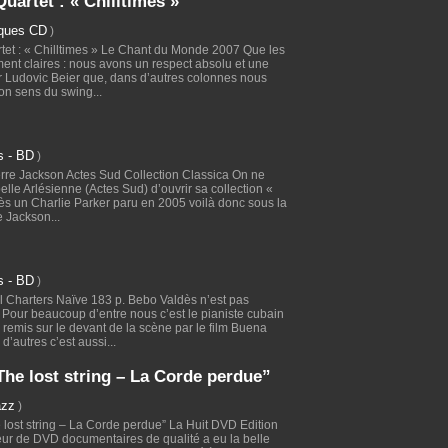
uartet : « Chilltimes »
iques CD
)
tet : « Chilltimes » Le Chant du Monde 2007 Que les
ment claires : nous avons un respect absolu et une
 Ludovic Beier que, dans d’autres colonnes nous
n sens du swing...
s - BD
)
re Jackson Actes Sud Collection Classica On ne
 belle Arlésienne (Actes Sud) d’ouvrir sa collection «
rès un Charlie Parker paru en 2005 voilà donc sous la
e Jackson...
s - BD
)
harters Naïve 183 p. Bebo Valdès n’est pas
 Pour beaucoup d’entre nous c’est le pianiste cubain
 remis sur le devant de la scène par le film Buena
d’autres c’est aussi...
e lost string – La Corde perdue”
azz
)
ost string – La Corde perdue” La Huit DVD Edition
eur de DVD documentaires de qualité a eu la belle