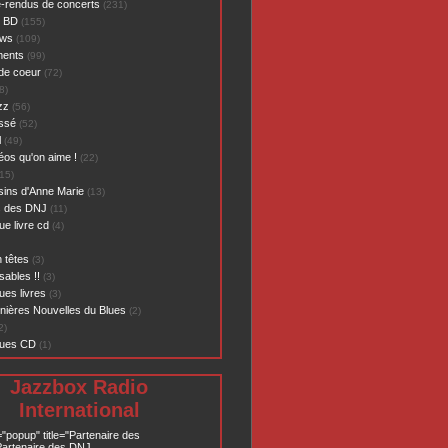
-rendus de concerts
(231)
- BD
(155)
ews
(109)
ents
(99)
de coeur
(72)
8)
zz
(56)
assé
(52)
l
(49)
éos qu'on aime !
(22)
15)
sins d'Anne Marie
(13)
s des DNJ
(11)
ue livre cd
(4)
 têtes
(3)
sables !!
(3)
ues livres
(3)
nières Nouvelles du Blues
(2)
2)
ques CD
(1)
Jazzbox Radio
International
="popup" title="Partenaire des
artenaire des DNJ