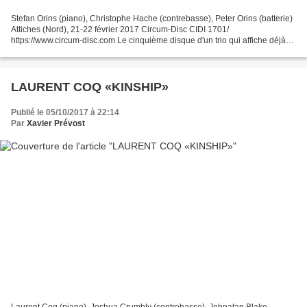
Stefan Orins (piano), Christophe Hache (contrebasse), Peter Orins (batterie)
Attiches (Nord), 21-22 février 2017 Circum-Disc CIDI 1701/
https://www.circum-disc.com Le cinquième disque d'un trio qui affiche déjà
vingt années de complicité, et qui conserve...
LAURENT COQ «KINSHIP»
Publié le 05/10/2017 à 22:14
Par
Xavier Prévost
Laurent Coq (piano), Joshua Crumbly (contrebasse), Johnatan Blake