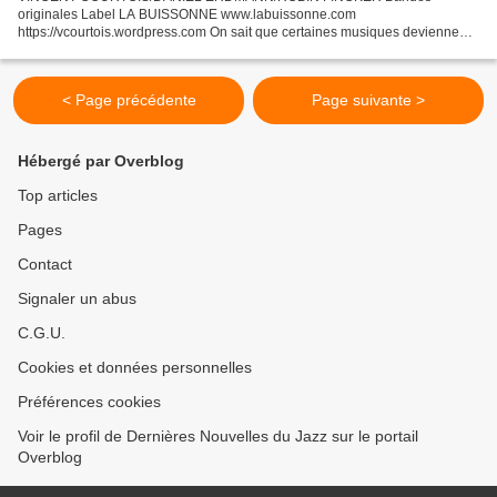
originales Label LA BUISSONNE www.labuissonne.com
https://vcourtois.wordpress.com On sait que certaines musiques deviennent
partie intégrante du film. « Faire du cinéma, c’est faire de la musique»
écrivait...
< Page précédente
Page suivante >
Hébergé par Overblog
Top articles
Pages
Contact
Signaler un abus
C.G.U.
Cookies et données personnelles
Préférences cookies
Voir le profil de Dernières Nouvelles du Jazz sur le portail
Overblog