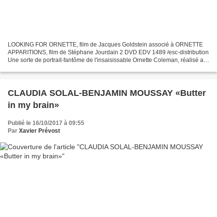
LOOKING FOR ORNETTE, film de Jacques Goldstein associé à ORNETTE
APPARITIONS, film de Stéphane Jourdain 2 DVD EDV 1489 /esc-distribution
Une sorte de portrait-fantôme de l'insaisissable Ornette Coleman, réalisé au
travers d'extraits d'entretiens, et de...
CLAUDIA SOLAL-BENJAMIN MOUSSAY «Butter
in my brain»
Publié le 16/10/2017 à 09:55
Par
Xavier Prévost