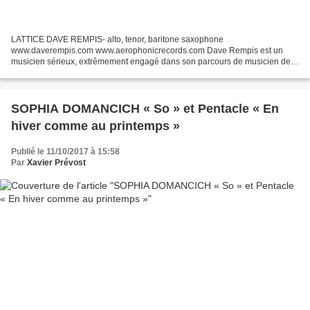
LATTICE DAVE REMPIS- alto, tenor, baritone saxophone
www.daverempis.com www.aerophonicrecords.com Dave Rempis est un
musicien sérieux, extrêmement engagé dans son parcours de musicien de
jazz free et de musiques improvisées, un saxophoniste chicagoan...
SOPHIA DOMANCICH « So » et Pentacle « En
hiver comme au printemps »
Publié le 11/10/2017 à 15:58
Par
Xavier Prévost