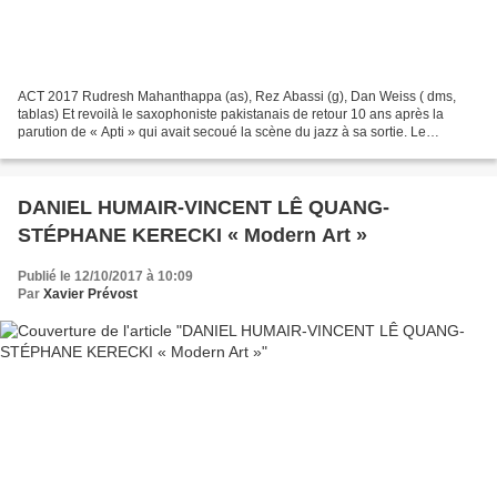
ACT 2017 Rudresh Mahanthappa (as), Rez Abassi (g), Dan Weiss ( dms,
tablas) Et revoilà le saxophoniste pakistanais de retour 10 ans après la
parution de « Apti » qui avait secoué la scène du jazz à sa sortie. Le
saxophoniste bousculait alors les codes...
DANIEL HUMAIR-VINCENT LÊ QUANG-
STÉPHANE KERECKI « Modern Art »
Publié le 12/10/2017 à 10:09
Par
Xavier Prévost