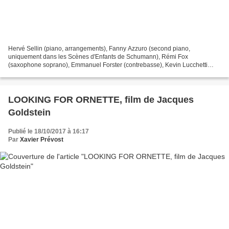
Hervé Sellin (piano, arrangements), Fanny Azzuro (second piano,
uniquement dans les Scènes d'Enfants de Schumann), Rémi Fox
(saxophone soprano), Emmanuel Forster (contrebasse), Kevin Lucchetti
(batterie) Meudon, 8 & 10 mars 2017 Cristal CR 264 / Sony...
LOOKING FOR ORNETTE, film de Jacques
Goldstein
Publié le 18/10/2017 à 16:17
Par
Xavier Prévost