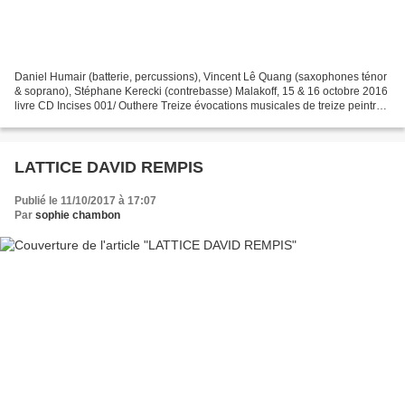
Daniel Humair (batterie, percussions), Vincent Lê Quang (saxophones ténor
& soprano), Stéphane Kerecki (contrebasse) Malakoff, 15 & 16 octobre 2016
livre CD Incises 001/ Outhere Treize évocations musicales de treize peintres
(Alan Davie, Jackson Pollock,...
LATTICE DAVID REMPIS
Publié le 11/10/2017 à 17:07
Par
sophie chambon