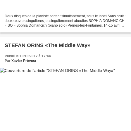
Deux disques de la pianiste sortent simultanément, sous le label Sans bruit :
deux œuvres singulières, et singulièrement abouties SOPHIA DOMANCICH
« SO » Sophia Domancich (piano solo) Pernes-les-Fontaines, 14-15 avril
2016 Sans Bruit sbr022/ https://sansbruit.bandcamp.com...
STEFAN ORINS «The Middle Way»
Publié le 10/10/2017 à 17:44
Par
Xavier Prévost