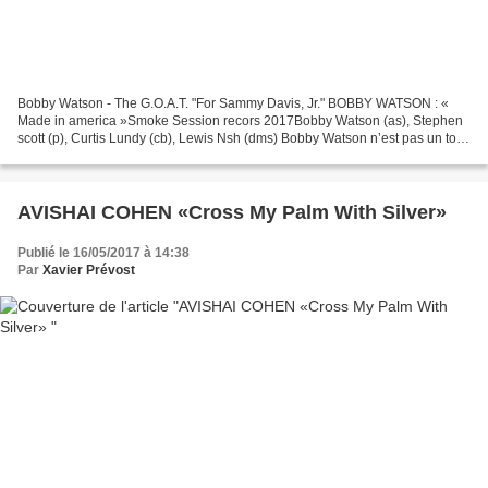
Bobby Watson - The G.O.A.T. "For Sammy Davis, Jr." BOBBY WATSON : «
Made in america »Smoke Session recors 2017Bobby Watson (as), Stephen
scott (p), Curtis Lundy (cb), Lewis Nsh (dms) Bobby Watson n’est pas un tout
jeune sorti du nid. Membre des Jazz Messengers...
AVISHAI COHEN «Cross My Palm With Silver»
Publié le 16/05/2017 à 14:38
Par
Xavier Prévost