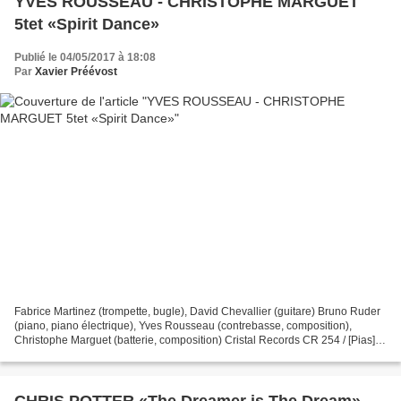
YVES ROUSSEAU - CHRISTOPHE MARGUET
5tet «Spirit Dance»
Publié le 04/05/2017 à 18:08
Par
Xavier Préévost
Fabrice Martinez (trompette, bugle), David Chevallier (guitare) Bruno Ruder
(piano, piano électrique), Yves Rousseau (contrebasse, composition),
Christophe Marguet (batterie, composition) Cristal Records CR 254 / [Pias]
Un projet singulier : Yves Rousseau,...
CHRIS POTTER «The Dreamer is The Dream»