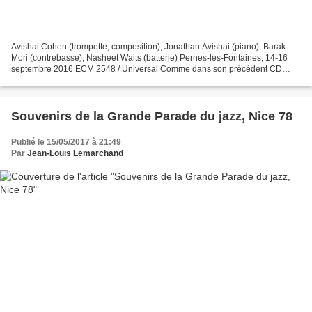
Avishai Cohen (trompette, composition), Jonathan Avishai (piano), Barak
Mori (contrebasse), Nasheet Waits (batterie) Pernes-les-Fontaines, 14-16
septembre 2016 ECM 2548 / Universal Comme dans son précédent CD
pour le même label («Into The Silence») le...
Souvenirs de la Grande Parade du jazz, Nice 78
Publié le 15/05/2017 à 21:49
Par
Jean-Louis Lemarchand