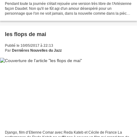
Pendant toute la journée s'était rejouée une version très libre de l'Arlésienne
façon Daudet. Non qu'il se fût agi d'un amour désespéré pour un
personnage que l'on ne voit jamais, dans la nouvelle comme dans la pièce,
mais parce que l'héroïne du jour...
les flops de mai
Publié le 10/05/2017 à 22:13
Par
Dernières Nouvelles du Jazz
Django, film d’Etienne Comar avec Reda Kateb et Cécile de France La