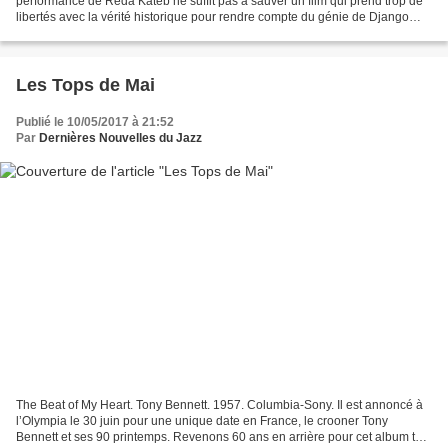
performance de Reda Kateb ne suffit pas à sauver un film qui prend trop de
libertés avec la vérité historique pour rendre compte du génie de Django
Reinhardt. A vouloir (trop) prouver...
Les Tops de Mai
Publié le 10/05/2017 à 21:52
Par
Dernières Nouvelles du Jazz
The Beat of My Heart. Tony Bennett. 1957. Columbia-Sony. Il est annoncé à
l’Olympia le 30 juin pour une unique date en France, le crooner Tony
Bennett et ses 90 printemps. Revenons 60 ans en arrière pour cet album tout