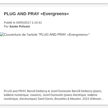
entier dédié aux percussions avec...
PLUG AND PRAY «Evergreens»
Publié le 09/05/2017 à 10:41
Par
Xavier Prévost
PLUG and PRAY, Benoït Delbecq & Jozef Dumoulin Benoît Delbecq (piano,
batterie numérique, claviers), Jozef Dumoulin (piano électrique, batterie
numérique, électronique) Saint-Denis, Bruxelles & Meudon, 2015 dStream
102 / l'autre distribution Un duo résolument...