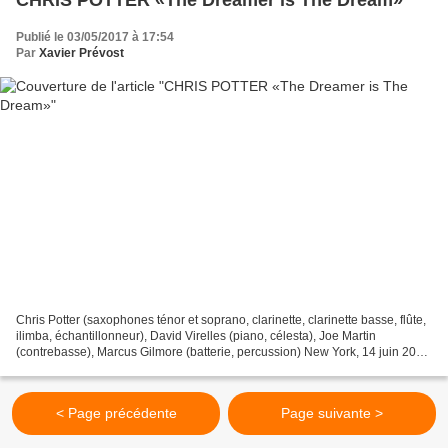
Publié le 03/05/2017 à 17:54
Par
Xavier Prévost
Chris Potter (saxophones ténor et soprano, clarinette, clarinette basse, flûte,
ilimba, échantillonneur), David Virelles (piano, célesta), Joe Martin
(contrebasse), Marcus Gilmore (batterie, percussion) New York, 14 juin 2016
ECM 2519 / Universal Troisième...
< Page précédente
Page suivante >