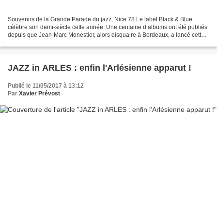
Souvenirs de la Grande Parade du jazz, Nice 78 Le label Black & Blue
célèbre son demi-siècle cette année. Une centaine d’albums ont été publiés
depuis que Jean-Marc Monestier, alors disquaire à Bordeaux, a lancé cette
aventure musicale avec un enregistrement...
JAZZ in ARLES : enfin l'Arlésienne apparut !
Publié le 11/05/2017 à 13:12
Par
Xavier Prévost