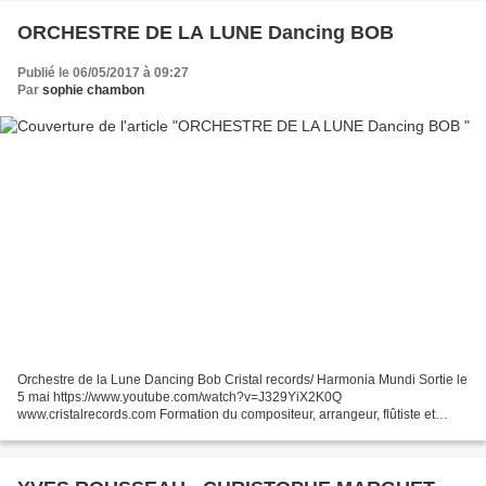
ORCHESTRE DE LA LUNE Dancing BOB
Publié le 06/05/2017 à 09:27
Par
sophie chambon
Orchestre de la Lune Dancing Bob Cristal records/ Harmonia Mundi Sortie le
5 mai https://www.youtube.com/watch?v=J329YiX2K0Q
www.cristalrecords.com Formation du compositeur, arrangeur, flûtiste et
saxophoniste américain Jon Handelsman, cet orchestre qui...