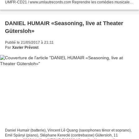
UMFR-CD21 / www.umlautrecords.com Reprendre les comédies musicales,
c'est pour le jazz une seconde nature....
DANIEL HUMAIR «Seasoning, live at Theater
Gütersloh»
Publié le 21/05/2017 à 21:11
Par
Xavier Prévost
Daniel Humair (batterie), Vincent Lê Quang (saxophones ténor et soprano),
Emil Spányi (piano), Stéphane Kerecki (contrebasse) Gütersloh, 11