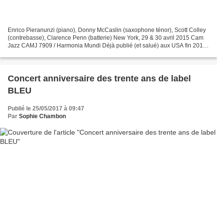
Enrico Pieranunzi (piano), Donny McCaslin (saxophone ténor), Scott Colley
(contrebasse), Clarence Penn (batterie) New York, 29 & 30 avril 2015 Cam
Jazz CAMJ 7909 / Harmonia Mundi Déjà publié (et salué) aux USA fin 2016,
un album enregistré à l'occasion...
Concert anniversaire des trente ans de label
BLEU
Publié le 25/05/2017 à 09:47
Par
Sophie Chambon