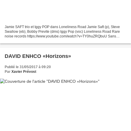
Jamie SAFT trio et Iggy POP dans Loneliness Road Jamie Saft (p), Steve
Swallow (eb), Bobby Previte (dms) Iggy Pop (voc) Loneliness Road Rare
noise records https://www.youtube.com/watch?v=TY0huZRQbuU Sans
doute, l'un des premiers facteurs d’attraction...
DAVID ENHCO «Horizons»
Publié le 31/05/2017 à 09:20
Par
Xavier Prévost