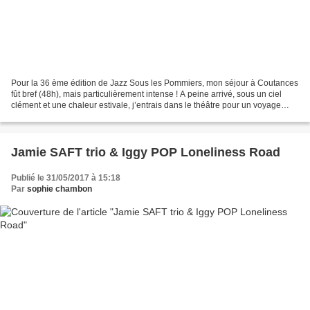
Pour la 36 ème édition de Jazz Sous les Pommiers, mon séjour à Coutances
fût bref (48h), mais particulièrement intense ! A peine arrivé, sous un ciel
clément et une chaleur estivale, j’entrais dans le théâtre pour un voyage
tropical au cœur de la Colombie....
Jamie SAFT trio & Iggy POP Loneliness Road
Publié le 31/05/2017 à 15:18
Par
sophie chambon