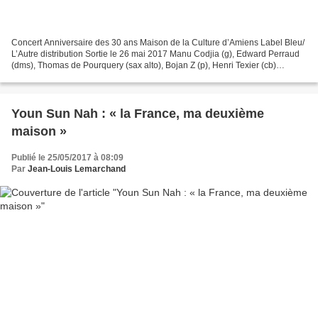
Concert Anniversaire des 30 ans Maison de la Culture d’Amiens Label Bleu/
L’Autre distribution Sortie le 26 mai 2017 Manu Codjia (g), Edward Perraud
(dms), Thomas de Pourquery (sax alto), Bojan Z (p), Henri Texier (cb)
http://www.maisondelaculture-amiens.com/en/label-bleu/actus/...
Youn Sun Nah : « la France, ma deuxième
maison »
Publié le 25/05/2017 à 08:09
Par
Jean-Louis Lemarchand