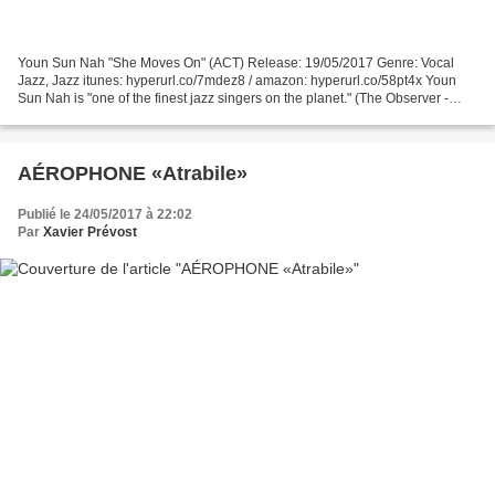
Youn Sun Nah "She Moves On" (ACT) Release: 19/05/2017 Genre: Vocal
Jazz, Jazz itunes: hyperurl.co/7mdez8 / amazon: hyperurl.co/58pt4x Youn
Sun Nah is "one of the finest jazz singers on the planet." (The Observer -
UK). Four years have passed since her...
AÉROPHONE «Atrabile»
Publié le 24/05/2017 à 22:02
Par
Xavier Prévost