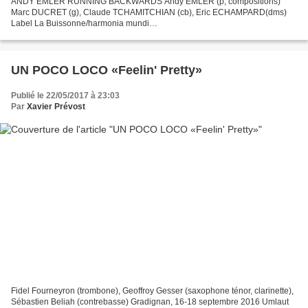
ANDY EMLER RUNNING BACKWARDS Andy EMLER (p, compositions)
Marc DUCRET (g), Claude TCHAMITCHIAN (cb), Eric ECHAMPARD(dms)
Label La Buissonne/harmonia mundi
http://www.labuissonne.com/Site/fr/label_buissonne.php
https://labellabuissonne.bandcamp.com/album/running-backwards...
UN POCO LOCO «Feelin' Pretty»
Publié le 22/05/2017 à 23:03
Par
Xavier Prévost
Fidel Fourneyron (trombone), Geoffroy Gesser (saxophone ténor, clarinette),
Sébastien Beliah (contrebasse) Gradignan, 16-18 septembre 2016 Umlaut