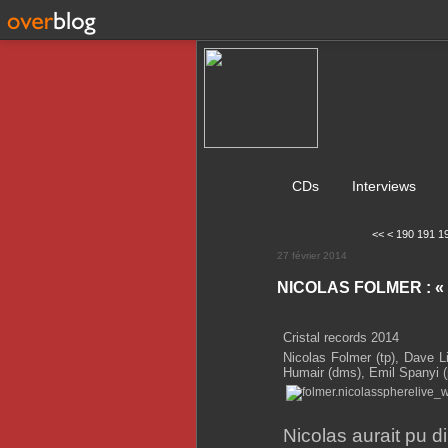
CDs
Interviews
100
110
120
130
140
150
160
170
180
<<
<
190
191
1
27 février 2014
NICOLAS FOLMER : « 
Cristal records 2014
Nicolas Folmer (tp), Dave Li
Humair (dms), Emil Spanyi (p
Nicolas aurait pu di