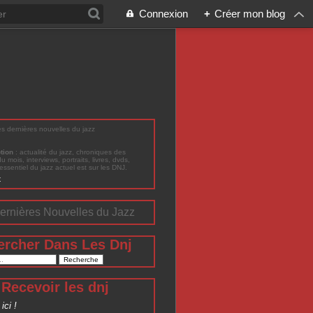
Connexion
+
Créer mon blog
les dernières nouvelles du jazz
ption
: actualité du jazz, chroniques des
du mois, interviews, portraits, livres, dvds,
'essentiel du jazz actuel est sur les DNJ.
t
ernières Nouvelles du Jazz
ercher Dans Les Dnj
Recevoir les dnj
ici !