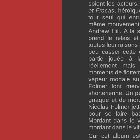
soient les acteurs
et Fracas
, héroïqu
tout seul qui ent
même mouvement o
Andrew Hill. A la 
prend le relais e
toutes leur raisons 
peu casser cette
partie jouée à l
réellement mais
moments de flottem
vapeur modale sur
Folmer font merv
shorterienne. Un pe
gnaque et de mor
Nicolas Folmer jett
pour se faire b
Mordant dans le v
mordant dans le vif
Car cet album est