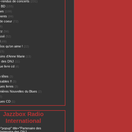
-rendus de concerts
(231)
- BD
(155)
ews
(109)
ents
(99)
de coeur
(72)
8)
zz
(56)
assé
(52)
l
(49)
éos qu'on aime !
(22)
15)
sins d'Anne Marie
(13)
s des DNJ
(11)
ue livre cd
(4)
 têtes
(3)
sables !!
(3)
ues livres
(3)
nières Nouvelles du Blues
(2)
2)
ques CD
(1)
Jazzbox Radio
International
="popup" title="Partenaire des
artenaire des DNJ