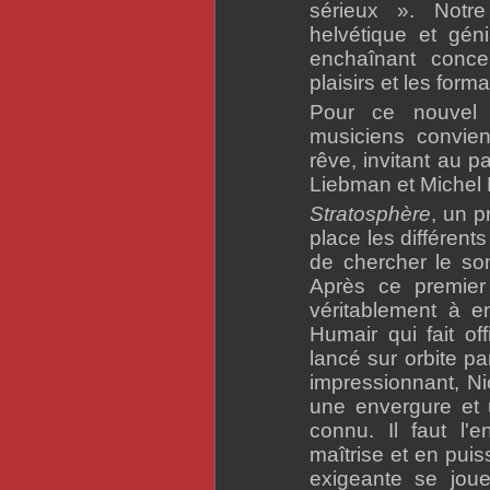
sérieux ». Notre
helvétique et gén
enchaînant conce
plaisirs et les forma
Pour ce nouvel 
musiciens convien
rêve, invitant au 
Liebman et Michel 
Stratosphère
, un 
place les différents
de chercher le son
Après ce premie
véritablement à e
Humair qui fait of
lancé sur orbite p
impressionnant, Ni
une envergure et 
connu. Il faut l'
maîtrise et en pui
exigeante se jou