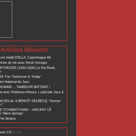
Articles Récents
ert inédit D’ELLA, Copenhague 66
nche de vie avec René Urtreger;
RTREGER (1934-2026) Le Roi René,
n
X Trio ’Tomorrow Is Today’
re National de Jazz
 HUMAIR ... TAMBOUR BATTANT !
d avec Robinson Khoury + spéciale Jazz à
A SOLAL & BENOÎT DELBECQ ‘ Honour
! ’
E TCHAMITCHIAN – VINCENT LÊ
Silent Springs’
he Sinatra
ques CD
(2185)