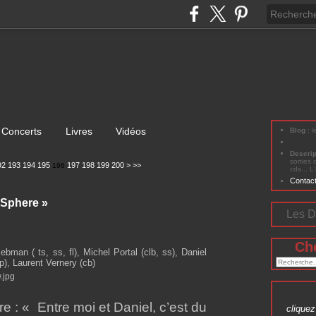
Concerts
Livres
Vidéos
Blog
: 
Descri
sorties 
300
92
193
194
195
197
198
199
200
>
>>
196
cds... L
Contac
Sphere »
Les D
Ch
ebman ( ts, ss, fl), Michel Portal (clb, ss), Daniel
), Laurent Vernery (cb)
re : « Entre moi et Daniel, c’est du
cliquez 