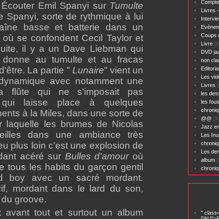
Compte
. Écouter Emil Spanyi sur
Tumulte
Livres 
e Spanyi, sorte de rythmique à lui
Intervi
raîne basse et batterie dans un
Evènem
Coups 
ù se confondent Cecil Taylor et
Livre
(5
suite, il y a un Dave Liebman qui
DVD ja
t donne au tumulte et au fracas
non cl
d'être. La partie "
Lunaire
" vient un
Editoria
Les vid
 dynamique avec notamment une
Livres
(
a flûte qui ne s'imposait pas
les des
 qui laisse place à quelques
les fou
chroniq
ents à la Miles, dans une sorte de
@@
(3)
 laquelle les brumes de Nicolas
Jazz en
eilles dans une ambiance très
Les Inu
u plus loin c'est une explosion de
chroniq
Les der
dant acéré sur
Bulles d'amour
où
album
(
e tous les habits du garçon gentil
chroni
ad boy avec un sacré mordant.
if, mordant dans le lard du son,
 du groove.
 avant tout et surtout un album
" class
DNJ">P