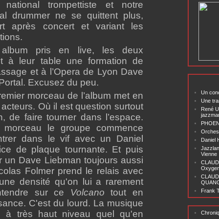
 national trompettiste et notre
ial drummer ne se quittent plus,
rt après concert et variant les
tions.
album pris en live, les deux
t à leur table une formation de
passage et à l’Opera de Lyon Dave
Portal. Excusez du peu.
Un conc
premier morceau de l’album met en
Une tra
 acteurs. Où il est question surtout
René U
, de faire tourner dans l’espace.
jazzma
PHOENI
r morceau le groupe commence
Orchest
ntrer dans le vif avec un Daniel
Daniel
fice de plaque tournante. Et puis
Jazzlan
Vienne
ar un Dave Liebman toujours aussi
CLAUDI
Oxygen 
colas Folmer prend le relais avec
CLAUD
une densité qu'on lui a rarement
QUANG ‘
entendre sur ce
Volcano
tout en
Frank T
ssance. C'est du lourd. La musique
e à très haut niveau quel qu'en
Chroni