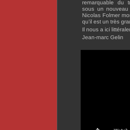
remarquable du t
sous un nouveau j
Nicolas Folmer mon
qu’il est un très gr
Il nous a ici littéra
Jean-marc Gelin