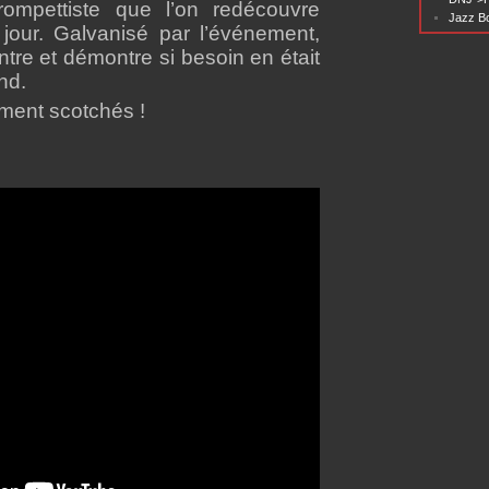
rompettiste que l’on redécouvre
Jazz Bo
our. Galvanisé par l’événement,
tre et démontre si besoin en était
and.
lement scotchés !