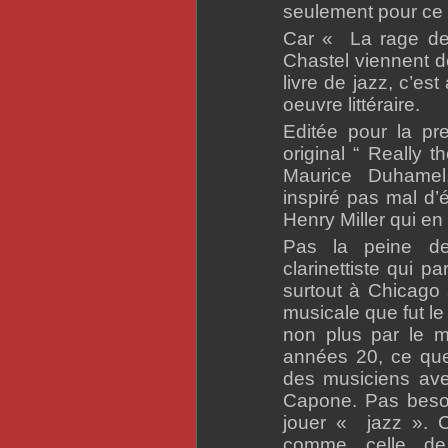
seulement pour ce q
Car « La rage de 
Chastel viennent d
livre de jazz, c’es
oeuvre littéraire.
Editée pour la pre
original “ Really t
Maurice Duhamel
inspiré pas mal d’é
Henry Miller qui en 
Pas la peine de
clarinettiste qui p
surtout à Chicago 
musicale que fut le
non plus par le m
années 20, ce que 
des musiciens avec
Capone. Pas besoi
jouer « jazz ». C
comme celle de