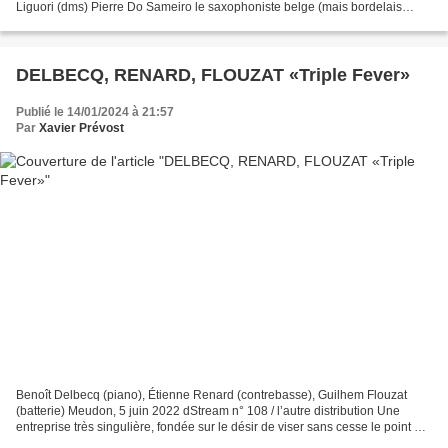
Liguori (dms) Pierre Do Sameiro le saxophoniste belge (mais bordelais
d'adoption) n’est pas forcément très en...
DELBECQ, RENARD, FLOUZAT «Triple Fever»
Publié le 14/01/2024 à 21:57
Par
Xavier Prévost
Benoît Delbecq (piano), Étienne Renard (contrebasse), Guilhem Flouzat
(batterie) Meudon, 5 juin 2022 dStream n° 108 / l’autre distribution Une
entreprise très singulière, fondée sur le désir de viser sans cesse le point de
rupture d’équilibre. Cette fièvre...