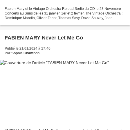
Fabien Mary et le Vintage Orchestra Reload Sortie du CD le 23 Novembre
Concerts au Sunside les 31 janvier, 1er et 2 février. The Vintage Orchestra :
Dominique Mandin, Olivier Zanot, Thomas Savy, David Sauzay, Jean-
François Devèze : saxophone, clarinette,...
FABIEN MARY Never Let Me Go
Publié le 21/01/2024 à 17:40
Par
Sophie Chambon