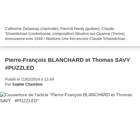
Catherine Delaunay (clarinette), Pierrick Hardy (guitare), Claude
Tchamitchian (contrebasse, composition) Moulins-sur-Ouanne (Yonne)
émouvance emv 1048 / Absilone Une fois encore Claude Tchamitchian
explore la mémoire de ses origines, en sollicitant le...
Pierre-François BLANCHARD et Thomas SAVY
#PUZZLED
Publié le 11/02/2024 à 12:44
Par
Sophie Chambon