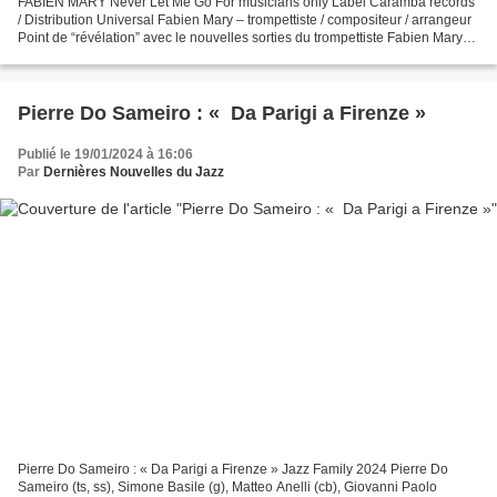
FABIEN MARY Never Let Me Go For musicians only Label Caramba records
/ Distribution Universal Fabien Mary – trompettiste / compositeur / arrangeur
Point de “révélation” avec le nouvelles sorties du trompettiste Fabien Mary
en ce début d’année, plutôt...
Pierre Do Sameiro : « Da Parigi a Firenze »
Publié le 19/01/2024 à 16:06
Par
Dernières Nouvelles du Jazz
Pierre Do Sameiro : « Da Parigi a Firenze » Jazz Family 2024 Pierre Do
Sameiro (ts, ss), Simone Basile (g), Matteo Anelli (cb), Giovanni Paolo