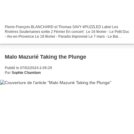
Pierre-François BLANCHARD et Thomas SAVY #PUZZLED Label Les
Rivières Souterraines sortie 2 Février En concert : Le 16 février - Le Petit Duc
- Aix-en-Provence Le 18 février - Paradis Improvisé Le 7 mars - Le Bal
Blomet - Paris ( partenariat Jeudis Jazz...
Malo Mazurié Taking the Plunge
Publié le 07/02/2024 à 09:29
Par
Sophie Chambon