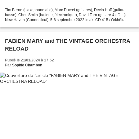
Tim Berne (s axophone alto), Marc Ducret (guitares), Devin Hoff (guitare
basse), Ches Smith (batterie, électronique), David Torn (guitare & effets)
New Haven (Connecticut), 5-6 septembre 2022 Intakt CD 415 / Orkhêtra
International Une rencontre radicale...
FABIEN MARY and THE VINTAGE ORCHESTRA
RELOAD
Publié le 21/01/2024 à 17:52
Par
Sophie Chambon