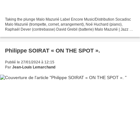
Taking the plunge Malo Mazurié Label Encore Music/Distribution Socadisc
Malo Mazurié (trompette, cornet, arrangement), Noé Huchard (piano),
Raphaël Dever (contrebasse) David Grebil (batterie) Malo Mazurié | Jazz &
Swing Trumpet | HOME | France (malomazurie.com)...
Philippe SOIRAT « ON THE SPOT ».
Publié le 27/01/2024 à 12:15
Par
Jean-Louis Lemarchand