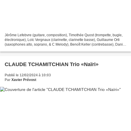
Jérôme Lefebvre (guitare, composition), Timothée Quost (trompette, bugle,
électronique), Loïc Vergnaux (clarinette, clarinette basse), Guillaume Orti
(saxophones alto, soprano, & C Melody), Benoît Keller (contrebasse), Daniel
Jeand’Heur (batterie) Salins-les-Bains...
CLAUDE TCHAMITCHIAN Trio «Naïri»
Publié le 12/02/2024 à 10:03
Par
Xavier Prévost