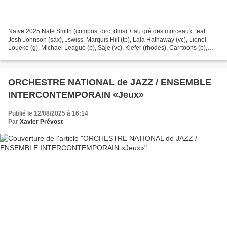
Naïve 2025 Nate Smith (compos, dirc, dms) + au gré des morceaux, feat :
Josh Johnson (sax), Jswiss, Marquis Hill (tp), Lala Hathaway (vc), Lionel
Loueke (g), Michael League (b), Säje (vc), Kiefer (rhodes), Carrtoons (b),
Ben Williams (b), Jermaine Holmes...
ORCHESTRE NATIONAL de JAZZ / ENSEMBLE
INTERCONTEMPORAIN «Jeux»
Publié le 12/08/2025 à 16:14
Par
Xavier Prévost