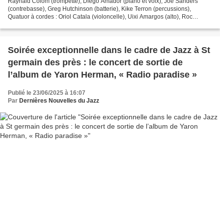
Raynald Colom (trompette), Diego Amador (piano et voix), Joe Sanders
(contrebasse), Greg Hutchinson (batterie), Kike Terron (percussions),
Quatuor à cordes : Oriol Catala (violoncelle), Uixi Amargos (alto), Roc
Alemany et Edu Torné (violons). Enregistré...
Soirée exceptionnelle dans le cadre de Jazz à St
germain des près : le concert de sortie de
l’album de Yaron Herman, « Radio paradise »
Publié le 23/06/2025 à 16:07
Par
Dernières Nouvelles du Jazz