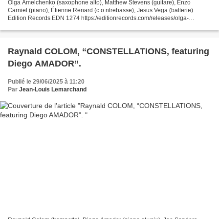
Olga Amelchenko (saxophone alto), Matthew Stevens (guitare), Enzo
Carniel (piano), Étienne Renard (c o ntrebasse), Jesus Vega (batterie)
Edition Records EDN 1274 https://editionrecords.com/releases/olga-
amelchenko-howling-silence/ Pour la musicenne russe...
Raynald COLOM, “CONSTELLATIONS, featuring
Diego AMADOR”.
Publié le 29/06/2025 à 11:20
Par
Jean-Louis Lemarchand