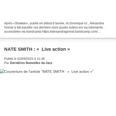
Après «Shakkei», publié en début d’année, et chroniqué ici , Alexandra
Grimal a fait paraître ces derniers mois quatre autres enr eg istrements ,
accessibles via bandcamp https://alexandragrimal.bandcamp.com/
«Nekosphere», un solo du guitariste Didier...
NATE SMITH : « Live action »
Publié le 02/09/2025 à 11:48
Par
Dernières Nouvelles du Jazz