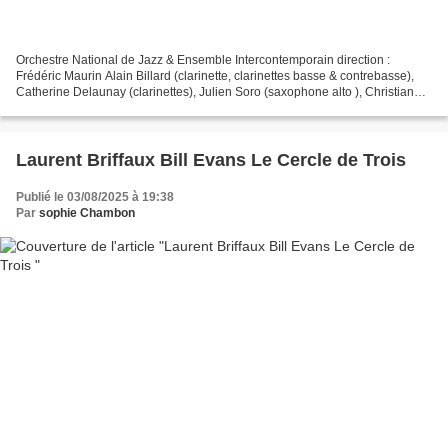
Orchestre National de Jazz & Ensemble Intercontemporain direction :
Frédéric Maurin Alain Billard (clarinette, clarinettes basse & contrebasse),
Catherine Delaunay (clarinettes), Julien Soro (saxophone alto ), Christiane
Bopp ( trombone ), Fanny Meteier...
Laurent Briffaux Bill Evans Le Cercle de Trois
Publié le 03/08/2025 à 19:38
Par
sophie Chambon