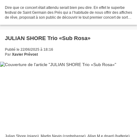
Dire que ce concert était attendu serait bien peu dire. En effet le superbe
festival de Saint Germain des Prés qui a l’habitude de nous offrir des affiches
de rêve, proposait à son public de découvrir le tout premier concert de sortie
( on dit « relase...
JULIAN SHORE Trio «Sub Rosa»
Publié le 22/06/2025 à 18:16
Par
Xavier Prévost
Julian Shore (piano), Martin Nevin (contrebasse), Allan M e dnard (batterie)